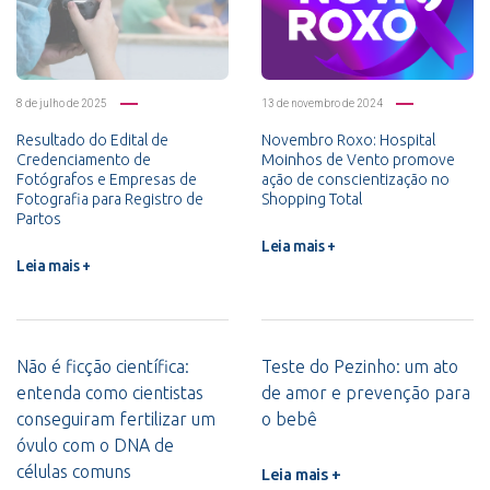
8 de julho de 2025
13 de novembro de 2024
Resultado do Edital de
Novembro Roxo: Hospital
Credenciamento de
Moinhos de Vento promove
Fotógrafos e Empresas de
ação de conscientização no
Fotografia para Registro de
Shopping Total
Partos
Leia mais +
Leia mais +
Não é ficção científica:
Teste do Pezinho: um ato
entenda como cientistas
de amor e prevenção para
conseguiram fertilizar um
o bebê
óvulo com o DNA de
células comuns
Leia mais +