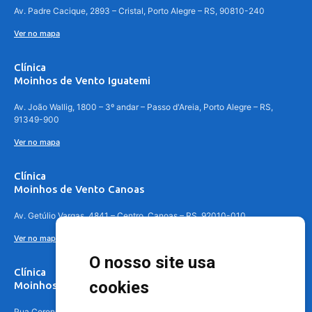
Av. Padre Cacique, 2893 – Cristal, Porto Alegre – RS, 90810-240
Ver no mapa
Clínica
Moinhos de Vento Iguatemi
Av. João Wallig, 1800 – 3º andar – Passo d'Areia, Porto Alegre – RS,
91349-900
Ver no mapa
Clínica
Moinhos de Vento Canoas
Av. Getúlio Vargas, 4841 – Centro, Canoas – RS, 92010-010
Ver no mapa
O nosso site usa
Clínica
cookies
Moinhos de Vento - Teresópolis
Rua Coronel Aparício Borges, 250 - 3º andar - Teresópolis, Porto Alegre -