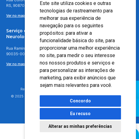
Este site utiliza cookies e outras
RS, 90870-016
tecnologias de rastreamento para
Ver no mapa
melhorar sua experiência de
navegação para os seguintes
Serviço de
propósitos:
para ativar a
Neurologia
funcionalidade básica do site
,
para
proporcionar uma melhor experiência
Rua Ramiro Barcelos, 630 – 5º andar – Floresta, Porto Alegre – RS,
90035-001
no site
,
para medir o seu interesse
nos nossos produtos e serviços e
Ver no mapa
para personalizar as interações de
marketing
,
para exibir anúncios que
sejam mais relevantes para você
.
Responsável Técnico: Dr. Luiz Antonio Nasi - CREMERS 11217
© 2025 - Hospital Moinhos de Vento - Registro Empresa (CRM-RS): 425
Concordo
Eu recuso
Alterar as minhas preferências
Agendamento Online