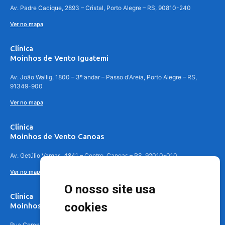
Av. Padre Cacique, 2893 – Cristal, Porto Alegre – RS, 90810-240
Ver no mapa
Clínica
Moinhos de Vento Iguatemi
Av. João Wallig, 1800 – 3º andar – Passo d'Areia, Porto Alegre – RS,
91349-900
Ver no mapa
Clínica
Moinhos de Vento Canoas
Av. Getúlio Vargas, 4841 – Centro, Canoas – RS, 92010-010
Ver no mapa
O nosso site usa
Clínica
cookies
Moinhos de Vento - Teresópolis
Rua Coronel Aparício Borges, 250 - 3º andar - Teresópolis, Porto Alegre -