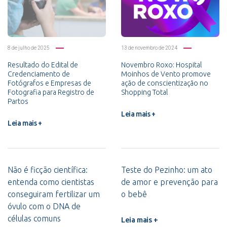
8 de julho de 2025
13 de novembro de 2024
Resultado do Edital de
Novembro Roxo: Hospital
Credenciamento de
Moinhos de Vento promove
Fotógrafos e Empresas de
ação de conscientização no
Fotografia para Registro de
Shopping Total
Partos
Leia mais +
Leia mais +
Não é ficção científica:
Teste do Pezinho: um ato
entenda como cientistas
de amor e prevenção para
conseguiram fertilizar um
o bebê
óvulo com o DNA de
células comuns
Leia mais +