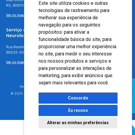
Este site utiliza cookies e outras
RS, 90870-016
tecnologias de rastreamento para
Ver no mapa
melhorar sua experiência de
navegação para os seguintes
Serviço de
propósitos:
para ativar a
Neurologia
funcionalidade básica do site
,
para
proporcionar uma melhor experiência
Rua Ramiro Barcelos, 630 – 5º andar – Floresta, Porto Alegre – RS,
90035-001
no site
,
para medir o seu interesse
nos nossos produtos e serviços e
Ver no mapa
para personalizar as interações de
marketing
,
para exibir anúncios que
sejam mais relevantes para você
.
Responsável Técnico: Dr. Luiz Antonio Nasi - CREMERS 11217
© 2025 - Hospital Moinhos de Vento - Registro Empresa (CRM-RS): 425
Concordo
Eu recuso
Alterar as minhas preferências
Agendamento Online