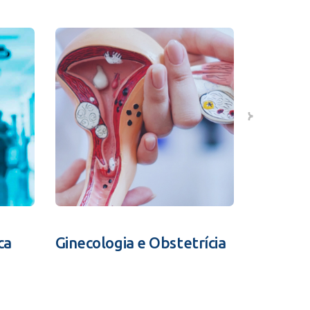
ca
Ginecologia e Obstetrícia
Fertili
Assistid