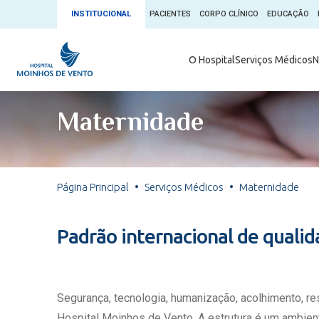
INSTITUCIONAL
PACIENTES
CORPO CLÍNICO
EDUCAÇÃO
Ambulatório 
O Hospital
Serviços Médicos
N
App + Moin
Serviços Médicos
Comitê de É
Maternidade
Conheça o 
Núcleos e Especialidades
Blog Saúde 
Convênios
Exames
Direitos e D
Página Principal
Serviços Médicos
Maternidade
Fale com o Moinhos
Direção Cor
Doação de 
Seu Médico
Padrão internacional de quali
Doação de 
Enfermage
Informações
Escritório d
Segurança, tecnologia, humanização, acolhimento, r
Escritório I
Hospital Moinhos de Vento. A estrutura é um ambient