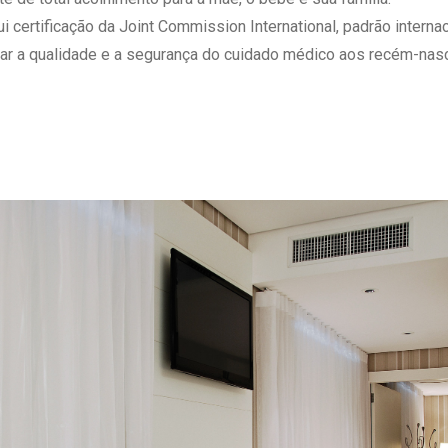
 Matriz
Quem Somos
ertificação da Joint Commission International, padrão internaci
e Gestão
Responsabilidade Ambiental
ar a qualidade e a segurança do cuidado médico aos recém-nasc
rtal Médico
Responsabilidade Social
Serviço Social
Saúde Digital Moinhos