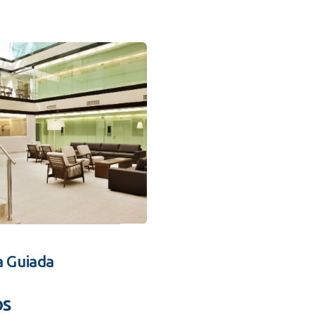
a Guiada
os