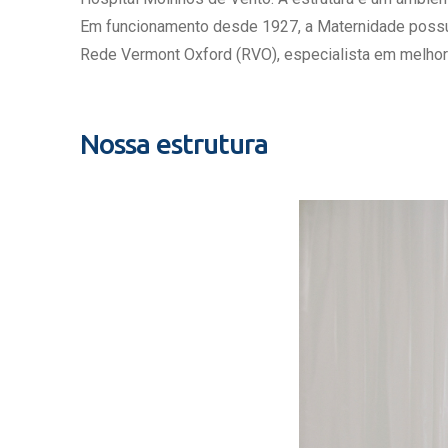
Estrutura da
Em funcionamento desde 1927, a Maternidade possui c
Estrutura d
Rede Vermont Oxford (RVO), especialista em melhor
Exames - Po
Farmácia
Fisioterapia
Nossa estrutura