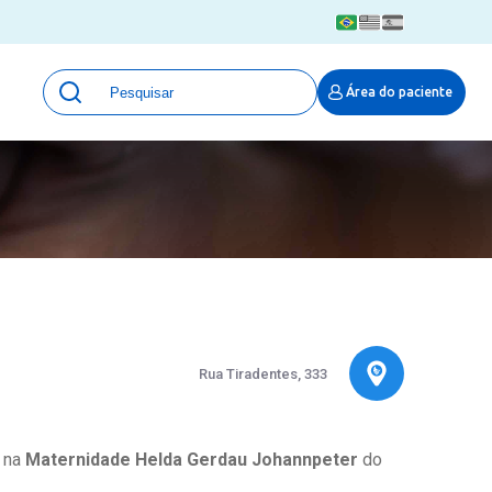
Unidades
Área do paciente
Qualidade e Segurança em saúde
 Moinhos
Eventos
Portal Pesquisa
Programa de Qualidade em Pesquisa
(ProQuali)
PROPESQ
PROADI-SUS
Centro de Pesquisa Clínica
MOVE ARO
Rua Tiradentes, 333
Pesquisa Hospital Moinhos de Vento
Núcleo de Apoio à Pesquisa (NAP)
Pronto Atendimento Digital
a na
Maternidade Helda Gerdau Johannpeter
do
Área Protegida