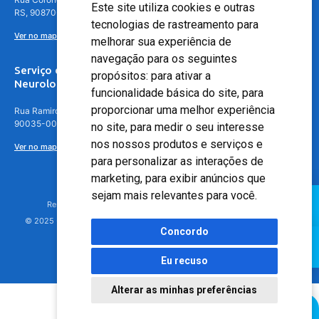
Este site utiliza cookies e outras
RS, 90870-016
tecnologias de rastreamento para
Ver no mapa
melhorar sua experiência de
navegação para os seguintes
Serviço de
propósitos:
para ativar a
Neurologia
funcionalidade básica do site
,
para
proporcionar uma melhor experiência
Rua Ramiro Barcelos, 630 – 5º andar – Floresta, Porto Alegre – RS,
90035-001
no site
,
para medir o seu interesse
nos nossos produtos e serviços e
Ver no mapa
para personalizar as interações de
marketing
,
para exibir anúncios que
sejam mais relevantes para você
.
Responsável Técnico: Dr. Luiz Antonio Nasi - CREMERS 11217
© 2025 - Hospital Moinhos de Vento - Registro Empresa (CRM-RS): 425
Concordo
Eu recuso
Alterar as minhas preferências
Agendamento Online