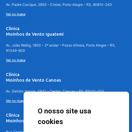
Av. Padre Cacique, 2893 – Cristal, Porto Alegre – RS, 90810-240
Ver no mapa
Clínica
Moinhos de Vento Iguatemi
Av. João Wallig, 1800 – 3º andar – Passo d'Areia, Porto Alegre – RS,
91349-900
Ver no mapa
Clínica
Moinhos de Vento Canoas
Av. Getúlio Vargas, 4841 – Centro, Canoas – RS, 92010-010
Ver no mapa
O nosso site usa
Clínica
cookies
Moinhos de Vento - Teresópolis
Rua Coronel Aparício Borges, 250 - 3º andar - Teresópolis, Porto Alegre -