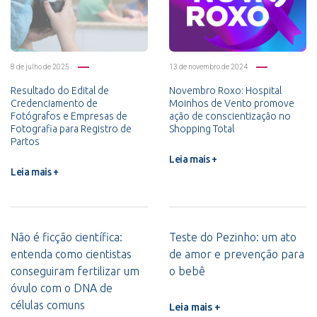
8 de julho de 2025
13 de novembro de 2024
Resultado do Edital de
Novembro Roxo: Hospital
Credenciamento de
Moinhos de Vento promove
Fotógrafos e Empresas de
ação de conscientização no
Fotografia para Registro de
Shopping Total
Partos
Leia mais +
Leia mais +
Não é ficção científica:
Teste do Pezinho: um ato
entenda como cientistas
de amor e prevenção para
conseguiram fertilizar um
o bebê
óvulo com o DNA de
células comuns
Leia mais +