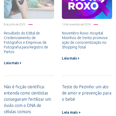
8 de julho de 2025
13 de novembro de 2024
Resultado do Edital de
Novembro Roxo: Hospital
Credenciamento de
Moinhos de Vento promove
Fotógrafos e Empresas de
ação de conscientização no
Fotografia para Registro de
Shopping Total
Partos
Leia mais +
Leia mais +
Não é ficção científica:
Teste do Pezinho: um ato
entenda como cientistas
de amor e prevenção para
conseguiram fertilizar um
o bebê
óvulo com o DNA de
células comuns
Leia mais +