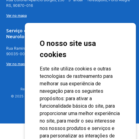
RS, 90870-016
Ver no mapa
Serviço de
Neurologia
O nosso site usa
Rua Ramiro Barcelos, 630 – 5º andar – Floresta, Porto Alegre – RS,
cookies
90035-001
Ver no mapa
Este site utiliza cookies e outras
tecnologias de rastreamento para
melhorar sua experiência de
Responsável Técnico: Dr. Luiz Antonio Nasi - CREMERS 11217
navegação para os seguintes
© 2025 - Hospital Moinhos de Vento - Registro Empresa (CRM-RS): 425
propósitos:
para ativar a
funcionalidade básica do site
,
para
proporcionar uma melhor experiência
no site
,
para medir o seu interesse
nos nossos produtos e serviços e
para personalizar as interações de