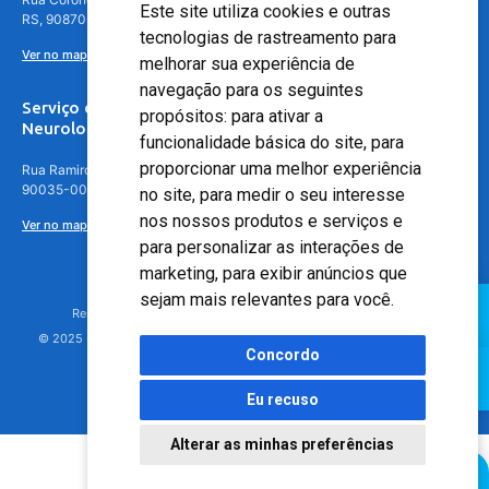
Este site utiliza cookies e outras
RS, 90870-016
tecnologias de rastreamento para
Ver no mapa
melhorar sua experiência de
navegação para os seguintes
Serviço de
propósitos:
para ativar a
Neurologia
funcionalidade básica do site
,
para
proporcionar uma melhor experiência
Rua Ramiro Barcelos, 630 – 5º andar – Floresta, Porto Alegre – RS,
90035-001
no site
,
para medir o seu interesse
nos nossos produtos e serviços e
Ver no mapa
para personalizar as interações de
marketing
,
para exibir anúncios que
sejam mais relevantes para você
.
Responsável Técnico: Dr. Luiz Antonio Nasi - CREMERS 11217
© 2025 - Hospital Moinhos de Vento - Registro Empresa (CRM-RS): 425
Concordo
Eu recuso
Alterar as minhas preferências
Agendamento Online