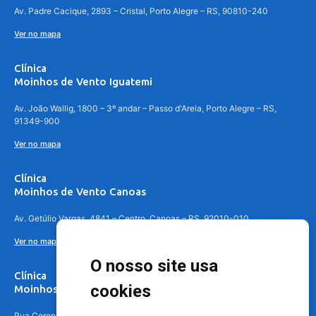
Av. Padre Cacique, 2893 – Cristal, Porto Alegre – RS, 90810-240
Ver no mapa
Clínica
Moinhos de Vento Iguatemi
Av. João Wallig, 1800 – 3º andar – Passo d'Areia, Porto Alegre – RS,
91349-900
Ver no mapa
Clínica
Moinhos de Vento Canoas
Av. Getúlio Vargas, 4841 – Centro, Canoas – RS, 92010-010
Ver no mapa
O nosso site usa
Clínica
cookies
Moinhos de Vento - Teresópolis
Rua Coronel Aparício Borges, 250 - 3º andar - Teresópolis, Porto Alegre -