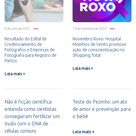
8 de julho de 2025
13 de novembro de 2024
Resultado do Edital de
Novembro Roxo: Hospital
Credenciamento de
Moinhos de Vento promove
Fotógrafos e Empresas de
ação de conscientização no
Fotografia para Registro de
Shopping Total
Partos
Leia mais +
Leia mais +
Não é ficção científica:
Teste do Pezinho: um ato
entenda como cientistas
de amor e prevenção para
conseguiram fertilizar um
o bebê
óvulo com o DNA de
células comuns
Leia mais +