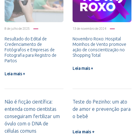
8 de julho de 2025
13 de novembro de 2024
Resultado do Edital de
Novembro Roxo: Hospital
Credenciamento de
Moinhos de Vento promove
Fotógrafos e Empresas de
ação de conscientização no
Fotografia para Registro de
Shopping Total
Partos
Leia mais +
Leia mais +
Não é ficção científica:
Teste do Pezinho: um ato
entenda como cientistas
de amor e prevenção para
conseguiram fertilizar um
o bebê
óvulo com o DNA de
células comuns
Leia mais +