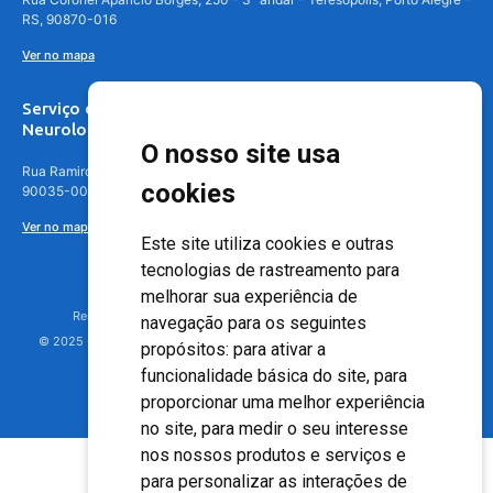
RS, 90870-016
Ver no mapa
Serviço de
Neurologia
O nosso site usa
Rua Ramiro Barcelos, 630 – 5º andar – Floresta, Porto Alegre – RS,
cookies
90035-001
Ver no mapa
Este site utiliza cookies e outras
tecnologias de rastreamento para
melhorar sua experiência de
Responsável Técnico: Dr. Luiz Antonio Nasi - CREMERS 11217
navegação para os seguintes
© 2025 - Hospital Moinhos de Vento - Registro Empresa (CRM-RS): 425
propósitos:
para ativar a
funcionalidade básica do site
,
para
proporcionar uma melhor experiência
no site
,
para medir o seu interesse
nos nossos produtos e serviços e
para personalizar as interações de