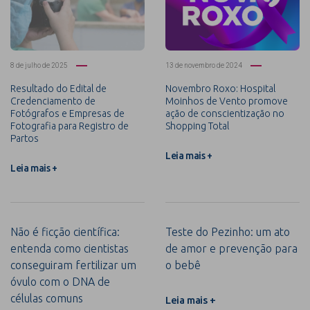
8 de julho de 2025
13 de novembro de 2024
Resultado do Edital de
Novembro Roxo: Hospital
Credenciamento de
Moinhos de Vento promove
Fotógrafos e Empresas de
ação de conscientização no
Fotografia para Registro de
Shopping Total
Partos
Leia mais +
Leia mais +
Não é ficção científica:
Teste do Pezinho: um ato
entenda como cientistas
de amor e prevenção para
conseguiram fertilizar um
o bebê
óvulo com o DNA de
células comuns
Leia mais +