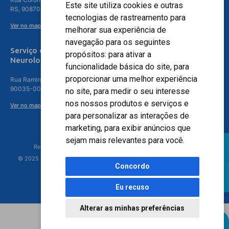
Este site utiliza cookies e outras
RS, 90870-016
tecnologias de rastreamento para
Ver no mapa
melhorar sua experiência de
navegação para os seguintes
Serviço de
propósitos:
para ativar a
Neurologia
funcionalidade básica do site
,
para
proporcionar uma melhor experiência
Rua Ramiro Barcelos, 630 – 5º andar – Floresta, Porto Alegre – RS,
90035-001
no site
,
para medir o seu interesse
nos nossos produtos e serviços e
Ver no mapa
para personalizar as interações de
marketing
,
para exibir anúncios que
sejam mais relevantes para você
.
Responsável Técnico: Dr. Luiz Antonio Nasi - CREMERS 11217
© 2025 - Hospital Moinhos de Vento - Registro Empresa (CRM-RS): 425
Concordo
Eu recuso
Alterar as minhas preferências
Agendamento Online