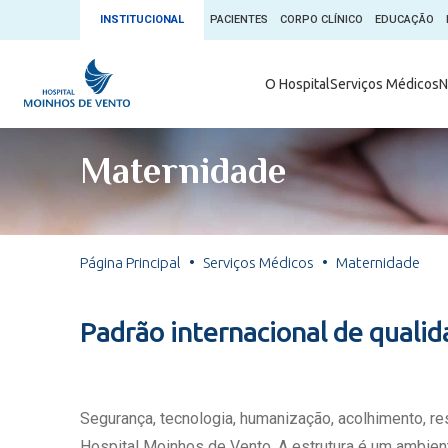
INSTITUCIONAL
PACIENTES
CORPO CLÍNICO
EDUCAÇÃO
Ambulatório 
O Hospital
Serviços Médicos
N
App + Moin
Serviços Médicos
Comitê de É
Maternidade
Conheça o 
Núcleos e Especialidades
Blog Saúde 
Convênios
Exames
Direitos e D
Página Principal
Serviços Médicos
Maternidade
Fale com o Moinhos
Direção Cor
Doação de 
Seu Médico
Padrão internacional de quali
Doação de 
Enfermage
Informações
Escritório d
Segurança, tecnologia, humanização, acolhimento, r
Escritório I
Hospital Moinhos de Vento. A estrutura é um ambient