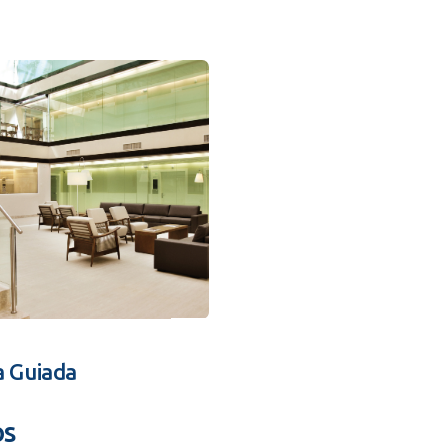
a Guiada
os