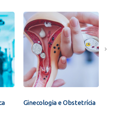
ca
Ginecologia e Obstetrícia
Fertili
Assistid