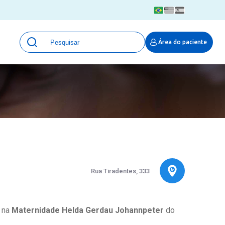
Unidades
Área do paciente
Qualidade e Segurança em saúde
 Moinhos
Eventos
Portal Pesquisa
Programa de Qualidade em Pesquisa
(ProQuali)
PROPESQ
PROADI-SUS
Centro de Pesquisa Clínica
MOVE ARO
Rua Tiradentes, 333
Pesquisa Hospital Moinhos de Vento
Núcleo de Apoio à Pesquisa (NAP)
Pronto Atendimento Digital
a na
Maternidade Helda Gerdau Johannpeter
do
Área Protegida