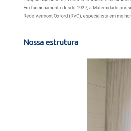
Estrutura da
Em funcionamento desde 1927, a Maternidade possui c
Estrutura d
Rede Vermont Oxford (RVO), especialista em melhor
Exames - Po
Farmácia
Fisioterapia
Nossa estrutura