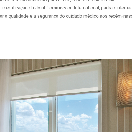
 Matriz
Quem Somos
ertificação da Joint Commission International, padrão internaci
e Gestão
Responsabilidade Ambiental
ar a qualidade e a segurança do cuidado médico aos recém-nasc
rtal Médico
Responsabilidade Social
Serviço Social
Saúde Digital Moinhos