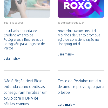
8 de julho de 2025
13 de novembro de 2024
Resultado do Edital de
Novembro Roxo: Hospital
Credenciamento de
Moinhos de Vento promove
Fotógrafos e Empresas de
ação de conscientização no
Fotografia para Registro de
Shopping Total
Partos
Leia mais +
Leia mais +
Não é ficção científica:
Teste do Pezinho: um ato
entenda como cientistas
de amor e prevenção para
conseguiram fertilizar um
o bebê
óvulo com o DNA de
células comuns
Leia mais +