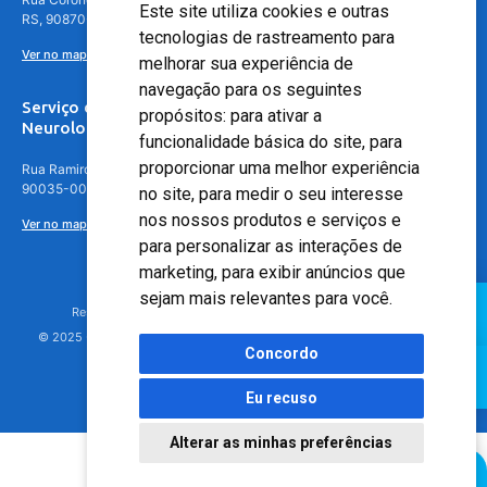
Este site utiliza cookies e outras
RS, 90870-016
tecnologias de rastreamento para
Ver no mapa
melhorar sua experiência de
navegação para os seguintes
Serviço de
propósitos:
para ativar a
Neurologia
funcionalidade básica do site
,
para
proporcionar uma melhor experiência
Rua Ramiro Barcelos, 630 – 5º andar – Floresta, Porto Alegre – RS,
90035-001
no site
,
para medir o seu interesse
nos nossos produtos e serviços e
Ver no mapa
para personalizar as interações de
marketing
,
para exibir anúncios que
sejam mais relevantes para você
.
Responsável Técnico: Dr. Luiz Antonio Nasi - CREMERS 11217
© 2025 - Hospital Moinhos de Vento - Registro Empresa (CRM-RS): 425
Concordo
Eu recuso
Alterar as minhas preferências
Agendamento Online