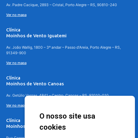
Av. Padre Cacique, 2893 – Cristal, Porto Alegre – RS, 90810-240
Ver no mapa
Clínica
Moinhos de Vento Iguatemi
Av. João Wallig, 1800 – 3º andar – Passo d'Areia, Porto Alegre – RS,
91349-900
Ver no mapa
Clínica
Moinhos de Vento Canoas
Av. Getúlio Vargas, 4841 – Centro, Canoas – RS, 92010-010
Ver no mapa
O nosso site usa
Clínica
cookies
Moinhos de Vento - Teresópolis
Rua Coronel Aparício Borges, 250 - 3º andar - Teresópolis, Porto Alegre -