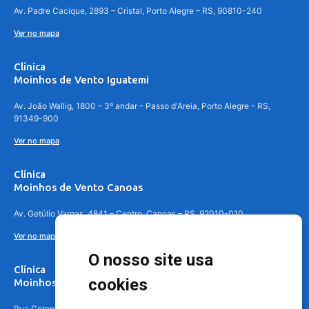
Av. Padre Cacique, 2893 – Cristal, Porto Alegre – RS, 90810-240
Ver no mapa
Clínica
Moinhos de Vento Iguatemi
Av. João Wallig, 1800 – 3º andar – Passo d'Areia, Porto Alegre – RS,
91349-900
Ver no mapa
Clínica
Moinhos de Vento Canoas
Av. Getúlio Vargas, 4841 – Centro, Canoas – RS, 92010-010
Ver no mapa
O nosso site usa
Clínica
cookies
Moinhos de Vento - Teresópolis
Rua Coronel Aparício Borges, 250 - 3º andar - Teresópolis, Porto Alegre -