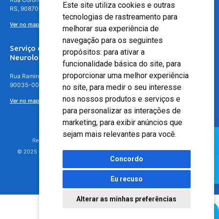
Este site utiliza cookies e outras
RS, 90870-016
tecnologias de rastreamento para
Ver no mapa
melhorar sua experiência de
navegação para os seguintes
Serviço de
propósitos:
para ativar a
Neurologia
funcionalidade básica do site
,
para
proporcionar uma melhor experiência
Rua Ramiro Barcelos, 630 – 5º andar – Floresta, Porto Alegre – RS,
90035-001
no site
,
para medir o seu interesse
nos nossos produtos e serviços e
Ver no mapa
para personalizar as interações de
marketing
,
para exibir anúncios que
sejam mais relevantes para você
.
Responsável Técnico: Dr. Luiz Antonio Nasi - CREMERS 11217
© 2025 - Hospital Moinhos de Vento - Registro Empresa (CRM-RS): 425
Concordo
Eu recuso
Alterar as minhas preferências
Agendamento Online