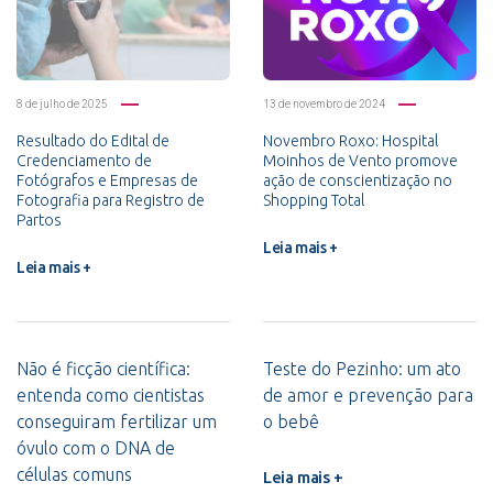
8 de julho de 2025
13 de novembro de 2024
Resultado do Edital de
Novembro Roxo: Hospital
Credenciamento de
Moinhos de Vento promove
Fotógrafos e Empresas de
ação de conscientização no
Fotografia para Registro de
Shopping Total
Partos
Leia mais +
Leia mais +
Não é ficção científica:
Teste do Pezinho: um ato
entenda como cientistas
de amor e prevenção para
conseguiram fertilizar um
o bebê
óvulo com o DNA de
células comuns
Leia mais +