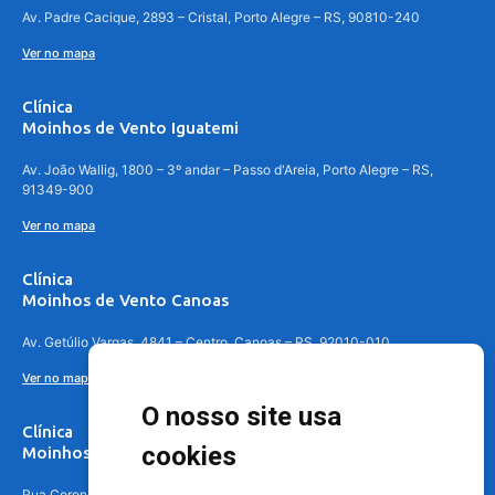
Av. Padre Cacique, 2893 – Cristal, Porto Alegre – RS, 90810-240
Ver no mapa
Clínica
Moinhos de Vento Iguatemi
Av. João Wallig, 1800 – 3º andar – Passo d'Areia, Porto Alegre – RS,
91349-900
Ver no mapa
Clínica
Moinhos de Vento Canoas
Av. Getúlio Vargas, 4841 – Centro, Canoas – RS, 92010-010
Ver no mapa
O nosso site usa
Clínica
cookies
Moinhos de Vento - Teresópolis
Rua Coronel Aparício Borges, 250 - 3º andar - Teresópolis, Porto Alegre -