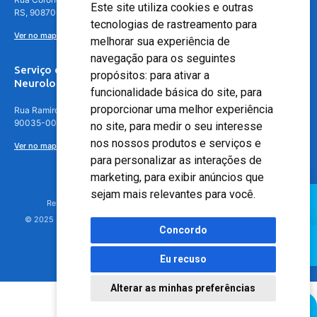
Este site utiliza cookies e outras
RS, 90870-016
tecnologias de rastreamento para
Ver no mapa
melhorar sua experiência de
navegação para os seguintes
Serviço de
propósitos:
para ativar a
Neurologia
funcionalidade básica do site
,
para
proporcionar uma melhor experiência
Rua Ramiro Barcelos, 630 – 5º andar – Floresta, Porto Alegre – RS,
90035-001
no site
,
para medir o seu interesse
nos nossos produtos e serviços e
Ver no mapa
para personalizar as interações de
marketing
,
para exibir anúncios que
sejam mais relevantes para você
.
Responsável Técnico: Dr. Luiz Antonio Nasi - CREMERS 11217
© 2025 - Hospital Moinhos de Vento - Registro Empresa (CRM-RS): 425
Concordo
Eu recuso
Alterar as minhas preferências
Agendamento Online