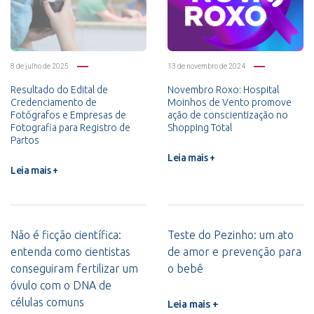
8 de julho de 2025
13 de novembro de 2024
Resultado do Edital de
Novembro Roxo: Hospital
Credenciamento de
Moinhos de Vento promove
Fotógrafos e Empresas de
ação de conscientização no
Fotografia para Registro de
Shopping Total
Partos
Leia mais +
Leia mais +
Não é ficção científica:
Teste do Pezinho: um ato
entenda como cientistas
de amor e prevenção para
conseguiram fertilizar um
o bebê
óvulo com o DNA de
células comuns
Leia mais +