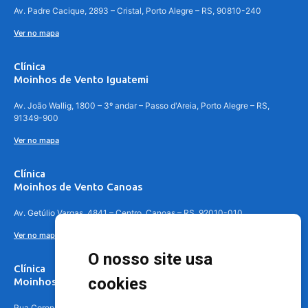
Av. Padre Cacique, 2893 – Cristal, Porto Alegre – RS, 90810-240
Ver no mapa
Clínica
Moinhos de Vento Iguatemi
Av. João Wallig, 1800 – 3º andar – Passo d'Areia, Porto Alegre – RS,
91349-900
Ver no mapa
Clínica
Moinhos de Vento Canoas
Av. Getúlio Vargas, 4841 – Centro, Canoas – RS, 92010-010
Ver no mapa
O nosso site usa
Clínica
cookies
Moinhos de Vento - Teresópolis
Rua Coronel Aparício Borges, 250 - 3º andar - Teresópolis, Porto Alegre -