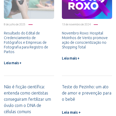
8 de julho de 2025
13 de novembro de 2024
Resultado do Edital de
Novembro Roxo: Hospital
Credenciamento de
Moinhos de Vento promove
Fotógrafos e Empresas de
ação de conscientização no
Fotografia para Registro de
Shopping Total
Partos
Leia mais +
Leia mais +
Não é ficção científica:
Teste do Pezinho: um ato
entenda como cientistas
de amor e prevenção para
conseguiram fertilizar um
o bebê
óvulo com o DNA de
células comuns
Leia mais +