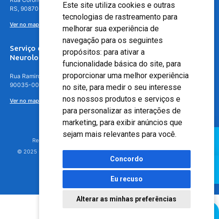
Este site utiliza cookies e outras
RS, 90870-016
tecnologias de rastreamento para
Ver no mapa
melhorar sua experiência de
navegação para os seguintes
Serviço de
propósitos:
para ativar a
Neurologia
funcionalidade básica do site
,
para
proporcionar uma melhor experiência
Rua Ramiro Barcelos, 630 – 5º andar – Floresta, Porto Alegre – RS,
90035-001
no site
,
para medir o seu interesse
nos nossos produtos e serviços e
Ver no mapa
para personalizar as interações de
marketing
,
para exibir anúncios que
sejam mais relevantes para você
.
Responsável Técnico: Dr. Luiz Antonio Nasi - CREMERS 11217
© 2025 - Hospital Moinhos de Vento - Registro Empresa (CRM-RS): 425
Concordo
Eu recuso
Alterar as minhas preferências
Agendamento Online