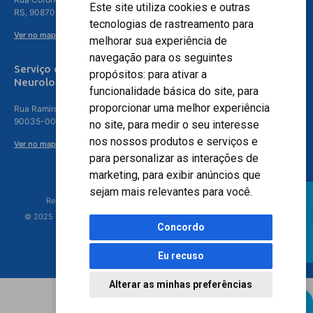
Este site utiliza cookies e outras
RS, 90870-016
tecnologias de rastreamento para
Ver no mapa
melhorar sua experiência de
navegação para os seguintes
Serviço de
propósitos:
para ativar a
Neurologia
funcionalidade básica do site
,
para
proporcionar uma melhor experiência
Rua Ramiro Barcelos, 630 – 5º andar – Floresta, Porto Alegre – RS,
90035-001
no site
,
para medir o seu interesse
nos nossos produtos e serviços e
Ver no mapa
para personalizar as interações de
marketing
,
para exibir anúncios que
sejam mais relevantes para você
.
Responsável Técnico: Dr. Luiz Antonio Nasi - CREMERS 11217
© 2025 - Hospital Moinhos de Vento - Registro Empresa (CRM-RS): 425
Concordo
Eu recuso
Alterar as minhas preferências
Agendamento Online