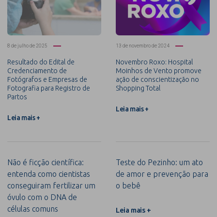
8 de julho de 2025
13 de novembro de 2024
Resultado do Edital de
Novembro Roxo: Hospital
Credenciamento de
Moinhos de Vento promove
Fotógrafos e Empresas de
ação de conscientização no
Fotografia para Registro de
Shopping Total
Partos
Leia mais +
Leia mais +
Não é ficção científica:
Teste do Pezinho: um ato
entenda como cientistas
de amor e prevenção para
conseguiram fertilizar um
o bebê
óvulo com o DNA de
células comuns
Leia mais +