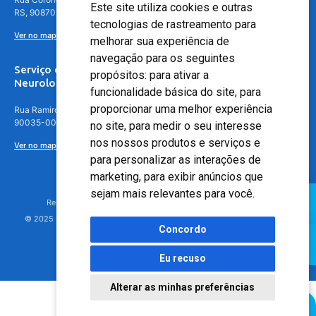
Este site utiliza cookies e outras
RS, 90870-016
tecnologias de rastreamento para
Ver no mapa
melhorar sua experiência de
navegação para os seguintes
Serviço de
propósitos:
para ativar a
Neurologia
funcionalidade básica do site
,
para
proporcionar uma melhor experiência
Rua Ramiro Barcelos, 630 – 5º andar – Floresta, Porto Alegre – RS,
90035-001
no site
,
para medir o seu interesse
nos nossos produtos e serviços e
Ver no mapa
para personalizar as interações de
marketing
,
para exibir anúncios que
sejam mais relevantes para você
.
Responsável Técnico: Dr. Luiz Antonio Nasi - CREMERS 11217
© 2025 - Hospital Moinhos de Vento - Registro Empresa (CRM-RS): 425
Concordo
Eu recuso
Alterar as minhas preferências
Agendamento Online