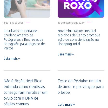
8 de julho de 2025
13 de novembro de 2024
Resultado do Edital de
Novembro Roxo: Hospital
Credenciamento de
Moinhos de Vento promove
Fotógrafos e Empresas de
ação de conscientização no
Fotografia para Registro de
Shopping Total
Partos
Leia mais +
Leia mais +
Não é ficção científica:
Teste do Pezinho: um ato
entenda como cientistas
de amor e prevenção para
conseguiram fertilizar um
o bebê
óvulo com o DNA de
células comuns
Leia mais +