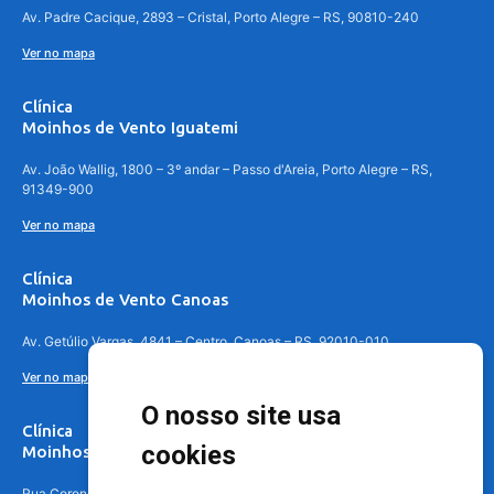
Av. Padre Cacique, 2893 – Cristal, Porto Alegre – RS, 90810-240
Ver no mapa
Clínica
Moinhos de Vento Iguatemi
Av. João Wallig, 1800 – 3º andar – Passo d'Areia, Porto Alegre – RS,
91349-900
Ver no mapa
Clínica
Moinhos de Vento Canoas
Av. Getúlio Vargas, 4841 – Centro, Canoas – RS, 92010-010
Ver no mapa
O nosso site usa
Clínica
cookies
Moinhos de Vento - Teresópolis
Rua Coronel Aparício Borges, 250 - 3º andar - Teresópolis, Porto Alegre -