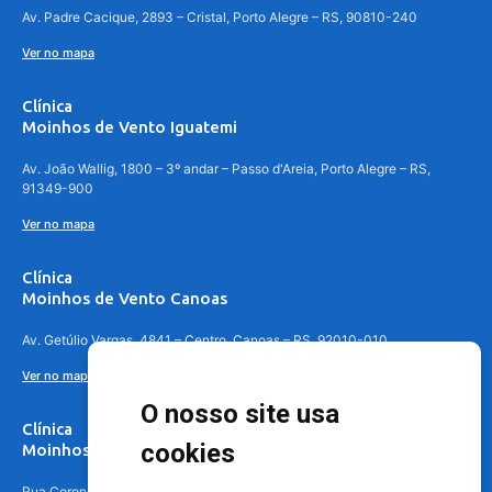
Av. Padre Cacique, 2893 – Cristal, Porto Alegre – RS, 90810-240
Ver no mapa
Clínica
Moinhos de Vento Iguatemi
Av. João Wallig, 1800 – 3º andar – Passo d'Areia, Porto Alegre – RS,
91349-900
Ver no mapa
Clínica
Moinhos de Vento Canoas
Av. Getúlio Vargas, 4841 – Centro, Canoas – RS, 92010-010
Ver no mapa
O nosso site usa
Clínica
cookies
Moinhos de Vento - Teresópolis
Rua Coronel Aparício Borges, 250 - 3º andar - Teresópolis, Porto Alegre -