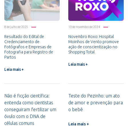
8 de julho de 2025
13 de novembro de 2024
Resultado do Edital de
Novembro Roxo: Hospital
Credenciamento de
Moinhos de Vento promove
Fotógrafos e Empresas de
ação de conscientização no
Fotografia para Registro de
Shopping Total
Partos
Leia mais +
Leia mais +
Não é ficção científica:
Teste do Pezinho: um ato
entenda como cientistas
de amor e prevenção para
conseguiram fertilizar um
o bebê
óvulo com o DNA de
células comuns
Leia mais +