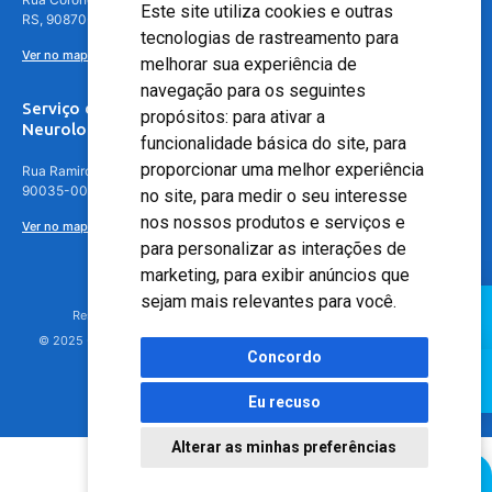
Este site utiliza cookies e outras
RS, 90870-016
tecnologias de rastreamento para
Ver no mapa
melhorar sua experiência de
navegação para os seguintes
Serviço de
propósitos:
para ativar a
Neurologia
funcionalidade básica do site
,
para
proporcionar uma melhor experiência
Rua Ramiro Barcelos, 630 – 5º andar – Floresta, Porto Alegre – RS,
90035-001
no site
,
para medir o seu interesse
nos nossos produtos e serviços e
Ver no mapa
para personalizar as interações de
marketing
,
para exibir anúncios que
sejam mais relevantes para você
.
Responsável Técnico: Dr. Luiz Antonio Nasi - CREMERS 11217
© 2025 - Hospital Moinhos de Vento - Registro Empresa (CRM-RS): 425
Concordo
Eu recuso
Alterar as minhas preferências
Agendamento Online