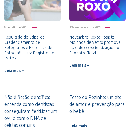
8 de julho de 2025
13 de novembro de 2024
Resultado do Edital de
Novembro Roxo: Hospital
Credenciamento de
Moinhos de Vento promove
Fotógrafos e Empresas de
ação de conscientização no
Fotografia para Registro de
Shopping Total
Partos
Leia mais +
Leia mais +
Não é ficção científica:
Teste do Pezinho: um ato
entenda como cientistas
de amor e prevenção para
conseguiram fertilizar um
o bebê
óvulo com o DNA de
células comuns
Leia mais +