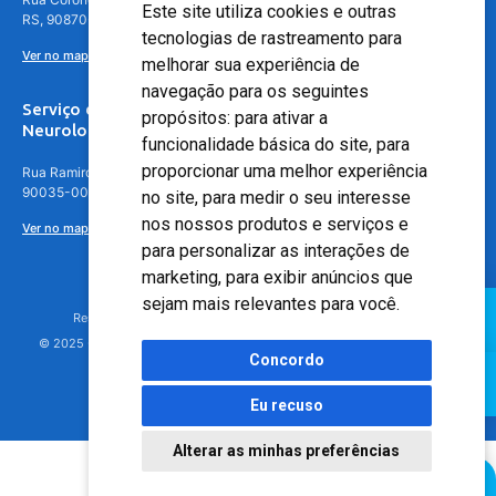
Este site utiliza cookies e outras
RS, 90870-016
tecnologias de rastreamento para
Ver no mapa
melhorar sua experiência de
navegação para os seguintes
Serviço de
propósitos:
para ativar a
Neurologia
funcionalidade básica do site
,
para
proporcionar uma melhor experiência
Rua Ramiro Barcelos, 630 – 5º andar – Floresta, Porto Alegre – RS,
90035-001
no site
,
para medir o seu interesse
nos nossos produtos e serviços e
Ver no mapa
para personalizar as interações de
marketing
,
para exibir anúncios que
sejam mais relevantes para você
.
Responsável Técnico: Dr. Luiz Antonio Nasi - CREMERS 11217
© 2025 - Hospital Moinhos de Vento - Registro Empresa (CRM-RS): 425
Concordo
Eu recuso
Alterar as minhas preferências
Agendamento Online