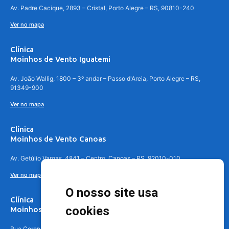
Av. Padre Cacique, 2893 – Cristal, Porto Alegre – RS, 90810-240
Ver no mapa
Clínica
Moinhos de Vento Iguatemi
Av. João Wallig, 1800 – 3º andar – Passo d'Areia, Porto Alegre – RS,
91349-900
Ver no mapa
Clínica
Moinhos de Vento Canoas
Av. Getúlio Vargas, 4841 – Centro, Canoas – RS, 92010-010
Ver no mapa
O nosso site usa
Clínica
cookies
Moinhos de Vento - Teresópolis
Rua Coronel Aparício Borges, 250 - 3º andar - Teresópolis, Porto Alegre -