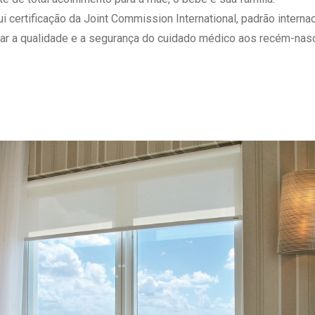
 Matriz
Quem Somos
ertificação da Joint Commission International, padrão internaci
e Gestão
Responsabilidade Ambiental
ar a qualidade e a segurança do cuidado médico aos recém-nasc
rtal Médico
Responsabilidade Social
Serviço Social
Saúde Digital Moinhos