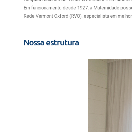
Estrutura da
Em funcionamento desde 1927, a Maternidade possui c
Estrutura d
Rede Vermont Oxford (RVO), especialista em melhor
Exames - Po
Farmácia
Fisioterapia
Nossa estrutura