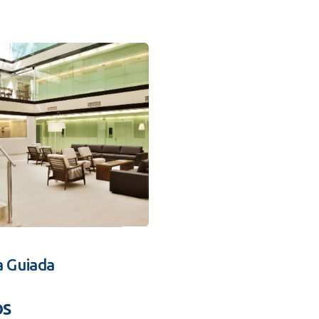
a Guiada
os