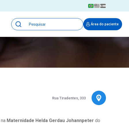
Unidades
Área do paciente
Qualidade e Segurança em saúde
 Moinhos
Eventos
Portal Pesquisa
Programa de Qualidade em Pesquisa
(ProQuali)
PROPESQ
PROADI-SUS
Centro de Pesquisa Clínica
MOVE ARO
Rua Tiradentes, 333
Pesquisa Hospital Moinhos de Vento
Núcleo de Apoio à Pesquisa (NAP)
Pronto Atendimento Digital
a na
Maternidade Helda Gerdau Johannpeter
do
Área Protegida