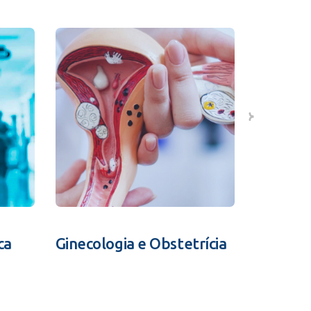
ca
Ginecologia e Obstetrícia
Fertili
Assistid