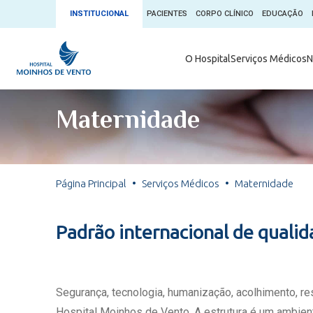
INSTITUCIONAL
PACIENTES
CORPO CLÍNICO
EDUCAÇÃO
Ambulatório 
O Hospital
Serviços Médicos
N
App + Moin
Serviços Médicos
Comitê de É
Maternidade
Conheça o 
Núcleos e Especialidades
Blog Saúde 
Convênios
Exames
Direitos e D
Página Principal
Serviços Médicos
Maternidade
Fale com o Moinhos
Direção Cor
Doação de 
Seu Médico
Padrão internacional de quali
Doação de 
Enfermage
Informações
Escritório d
Segurança, tecnologia, humanização, acolhimento, r
Escritório I
Hospital Moinhos de Vento. A estrutura é um ambient