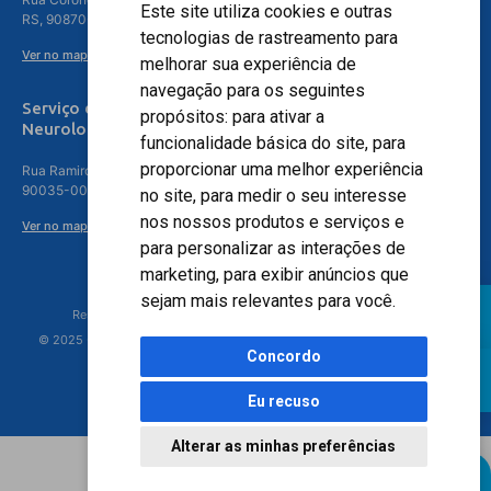
Este site utiliza cookies e outras
RS, 90870-016
tecnologias de rastreamento para
Ver no mapa
melhorar sua experiência de
navegação para os seguintes
Serviço de
propósitos:
para ativar a
Neurologia
funcionalidade básica do site
,
para
proporcionar uma melhor experiência
Rua Ramiro Barcelos, 630 – 5º andar – Floresta, Porto Alegre – RS,
90035-001
no site
,
para medir o seu interesse
nos nossos produtos e serviços e
Ver no mapa
para personalizar as interações de
marketing
,
para exibir anúncios que
sejam mais relevantes para você
.
Responsável Técnico: Dr. Luiz Antonio Nasi - CREMERS 11217
© 2025 - Hospital Moinhos de Vento - Registro Empresa (CRM-RS): 425
Concordo
Eu recuso
Alterar as minhas preferências
Agendamento Online