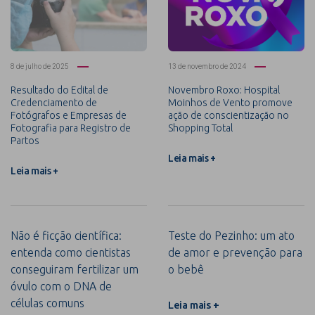
8 de julho de 2025
13 de novembro de 2024
Resultado do Edital de
Novembro Roxo: Hospital
Credenciamento de
Moinhos de Vento promove
Fotógrafos e Empresas de
ação de conscientização no
Fotografia para Registro de
Shopping Total
Partos
Leia mais +
Leia mais +
Não é ficção científica:
Teste do Pezinho: um ato
entenda como cientistas
de amor e prevenção para
conseguiram fertilizar um
o bebê
óvulo com o DNA de
células comuns
Leia mais +