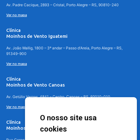
Av. Padre Cacique, 2893 – Cristal, Porto Alegre – RS, 90810-240
Ver no mapa
Clínica
Moinhos de Vento Iguatemi
Av. João Wallig, 1800 – 3º andar – Passo d'Areia, Porto Alegre – RS,
91349-900
Ver no mapa
Clínica
Moinhos de Vento Canoas
Av. Getúlio Vargas, 4841 – Centro, Canoas – RS, 92010-010
Ver no mapa
O nosso site usa
Clínica
cookies
Moinhos de Vento - Teresópolis
Rua Coronel Aparício Borges, 250 - 3º andar - Teresópolis, Porto Alegre -