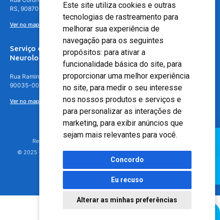
Este site utiliza cookies e outras
RS, 90870-016
tecnologias de rastreamento para
Ver no mapa
melhorar sua experiência de
navegação para os seguintes
Serviço de
propósitos:
para ativar a
Neurologia
funcionalidade básica do site
,
para
proporcionar uma melhor experiência
Rua Ramiro Barcelos, 630 – 5º andar – Floresta, Porto Alegre – RS,
90035-001
no site
,
para medir o seu interesse
nos nossos produtos e serviços e
Ver no mapa
para personalizar as interações de
marketing
,
para exibir anúncios que
sejam mais relevantes para você
.
Responsável Técnico: Dr. Luiz Antonio Nasi - CREMERS 11217
© 2025 - Hospital Moinhos de Vento - Registro Empresa (CRM-RS): 425
Concordo
Eu recuso
Alterar as minhas preferências
Agendamento Online