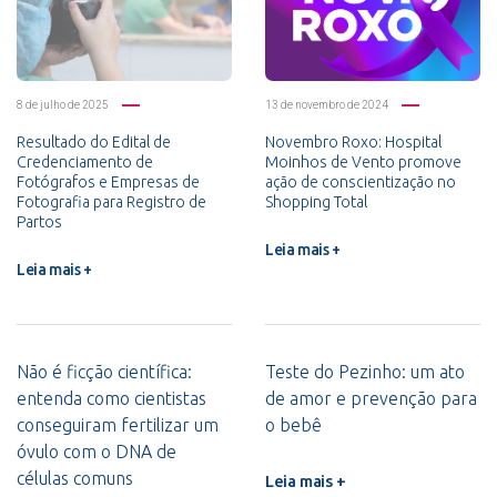
8 de julho de 2025
13 de novembro de 2024
Resultado do Edital de
Novembro Roxo: Hospital
Credenciamento de
Moinhos de Vento promove
Fotógrafos e Empresas de
ação de conscientização no
Fotografia para Registro de
Shopping Total
Partos
Leia mais +
Leia mais +
Não é ficção científica:
Teste do Pezinho: um ato
entenda como cientistas
de amor e prevenção para
conseguiram fertilizar um
o bebê
óvulo com o DNA de
células comuns
Leia mais +