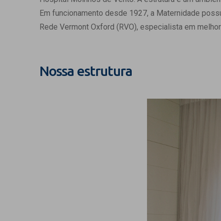
Estrutura da
Em funcionamento desde 1927, a Maternidade possui c
Estrutura d
Rede Vermont Oxford (RVO), especialista em melhor
Exames - Po
Farmácia
Fisioterapia
Nossa estrutura