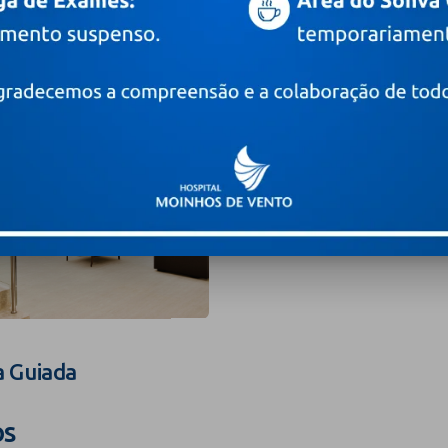
a Guiada
os