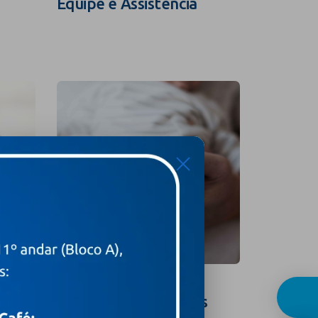
Equipe e Assistência
Guia In
X
Curso para Gestantes