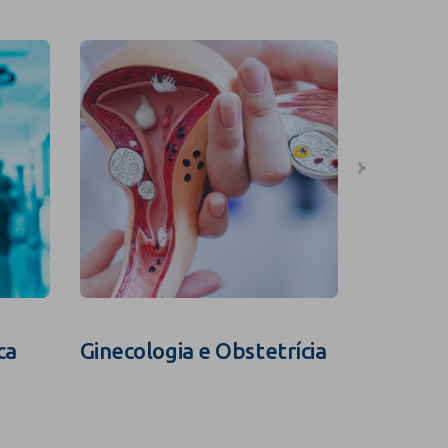
ca
Ginecologia e Obstetrícia
Fertili
Assistid