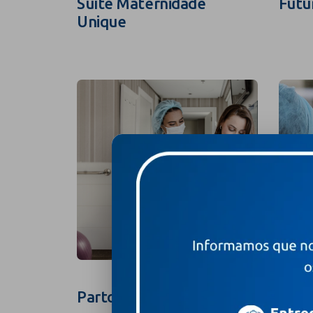
Suíte Maternidade
Futu
Unique
Parto na Suíte
Foto