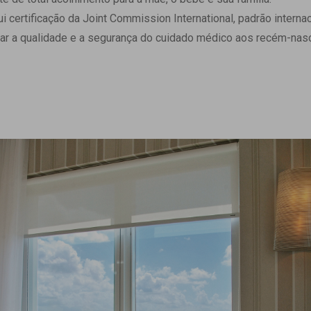
 Matriz
Quem Somos
ertificação da Joint Commission International, padrão internaci
e Gestão
Responsabilidade Ambiental
ar a qualidade e a segurança do cuidado médico aos recém-nasc
rtal Médico
Responsabilidade Social
Serviço Social
Saúde Digital Moinhos