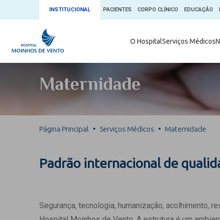
INSTITUCIONAL
PACIENTES
CORPO CLÍNICO
EDUCAÇÃO
Ambulatório 
O Hospital
Serviços Médicos
N
App + Moin
Serviços Médicos
Comitê de É
Maternidade
Conheça o 
Núcleos e Especialidades
Blog Saúde 
Convênios
Exames
Direitos e D
Página Principal
Serviços Médicos
Maternidade
Fale com o Moinhos
Direção Cor
Doação de 
Seu Médico
Padrão internacional de quali
Doação de 
Enfermage
Informações
Escritório d
Segurança, tecnologia, humanização, acolhimento, r
Escritório I
Hospital Moinhos de Vento. A estrutura é um ambient