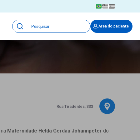
Unidades
Área do paciente
Qualidade e Segurança em saúde
 Moinhos
Eventos
Portal Pesquisa
Programa de Qualidade em Pesquisa
(ProQuali)
PROPESQ
PROADI-SUS
Centro de Pesquisa Clínica
MOVE ARO
Rua Tiradentes, 333
Pesquisa Hospital Moinhos de Vento
Núcleo de Apoio à Pesquisa (NAP)
Pronto Atendimento Digital
a na
Maternidade Helda Gerdau Johannpeter
do
Área Protegida