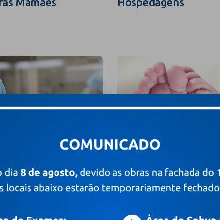
ras Mamães
Hospedagens
grafia e Filmagem
Valores e Pacotes