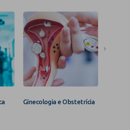
ca
Ginecologia e Obstetrícia
Fertili
Assistid