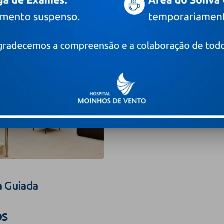
a Guiada
os