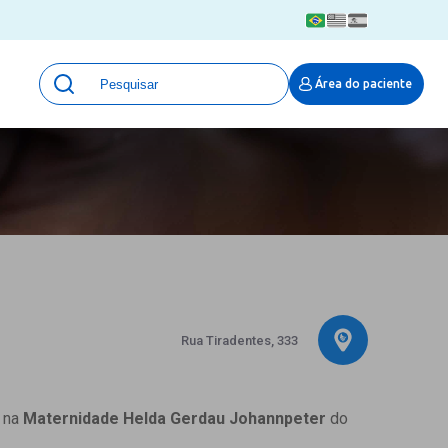
Unidades
Área do paciente
Qualidade e Segurança em saúde
 Moinhos
Eventos
Portal Pesquisa
Programa de Qualidade em Pesquisa
(ProQuali)
PROPESQ
PROADI-SUS
Centro de Pesquisa Clínica
MOVE ARO
Rua Tiradentes, 333
Pesquisa Hospital Moinhos de Vento
Núcleo de Apoio à Pesquisa (NAP)
Pronto Atendimento Digital
a na
Maternidade Helda Gerdau Johannpeter
do
Área Protegida