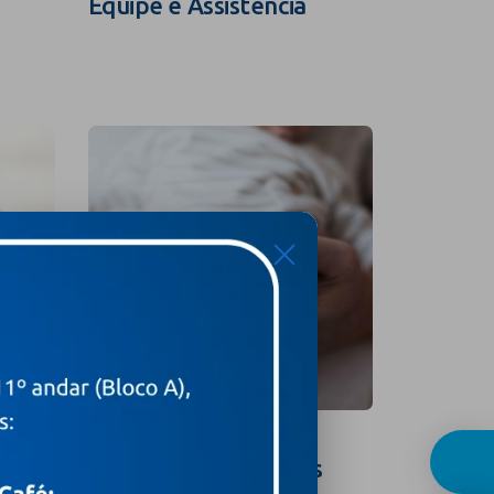
Equipe e Assistência
Guia In
X
Curso para Gestantes