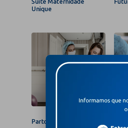
Suíte Maternidade
Futu
Unique
Parto na Suíte
Foto