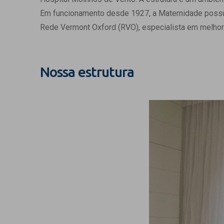
Estrutura da
Em funcionamento desde 1927, a Maternidade possui c
Estrutura d
Rede Vermont Oxford (RVO), especialista em melhor
Exames - Po
Farmácia
Fisioterapia
Nossa estrutura