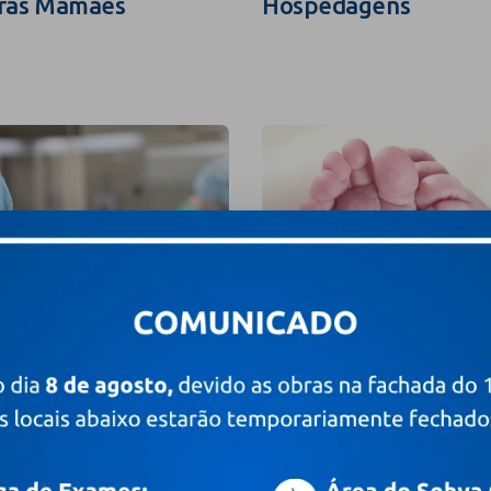
ras Mamães
Hospedagens
grafia e Filmagem
Valores e Pacotes