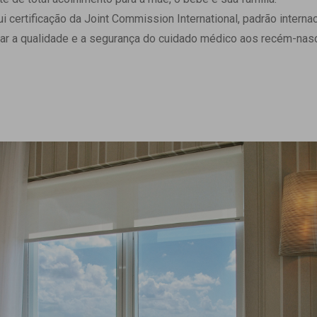
 Matriz
Quem Somos
ertificação da Joint Commission International, padrão internaci
e Gestão
Responsabilidade Ambiental
ar a qualidade e a segurança do cuidado médico aos recém-nasc
rtal Médico
Responsabilidade Social
Serviço Social
Saúde Digital Moinhos