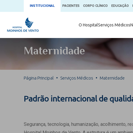
INSTITUCIONAL
PACIENTES
CORPO CLÍNICO
EDUCAÇÃO
Ambulatório 
O Hospital
Serviços Médicos
N
App + Moin
Serviços Médicos
Comitê de É
Maternidade
Conheça o 
Núcleos e Especialidades
Blog Saúde 
Convênios
Exames
Direitos e D
Página Principal
Serviços Médicos
Maternidade
Fale com o Moinhos
Direção Cor
Doação de 
Seu Médico
Padrão internacional de quali
Doação de 
Enfermage
Informações
Escritório d
Segurança, tecnologia, humanização, acolhimento, r
Escritório I
Hospital Moinhos de Vento. A estrutura é um ambient