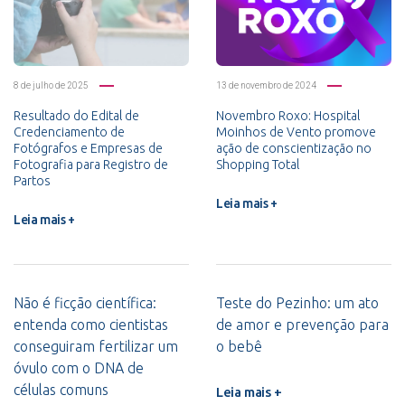
8 de julho de 2025
13 de novembro de 2024
Resultado do Edital de
Novembro Roxo: Hospital
Credenciamento de
Moinhos de Vento promove
Fotógrafos e Empresas de
ação de conscientização no
Fotografia para Registro de
Shopping Total
Partos
Leia mais +
Leia mais +
Não é ficção científica:
Teste do Pezinho: um ato
entenda como cientistas
de amor e prevenção para
conseguiram fertilizar um
o bebê
óvulo com o DNA de
células comuns
Leia mais +