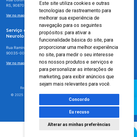
Este site utiliza cookies e outras
RS, 90870-016
tecnologias de rastreamento para
Ver no mapa
melhorar sua experiência de
navegação para os seguintes
Serviço de
propósitos:
para ativar a
Neurologia
funcionalidade básica do site
,
para
proporcionar uma melhor experiência
Rua Ramiro Barcelos, 630 – 5º andar – Floresta, Porto Alegre – RS,
90035-001
no site
,
para medir o seu interesse
nos nossos produtos e serviços e
Ver no mapa
para personalizar as interações de
marketing
,
para exibir anúncios que
sejam mais relevantes para você
.
Responsável Técnico: Dr. Luiz Antonio Nasi - CREMERS 11217
© 2025 - Hospital Moinhos de Vento - Registro Empresa (CRM-RS): 425
Concordo
Eu recuso
Alterar as minhas preferências
Agendamento Online