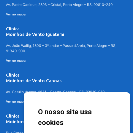
Av. Padre Cacique, 2893 – Cristal, Porto Alegre – RS, 90810-240
Ver no mapa
Clínica
Moinhos de Vento Iguatemi
Av. João Wallig, 1800 – 3º andar – Passo d'Areia, Porto Alegre – RS,
91349-900
Ver no mapa
Clínica
Moinhos de Vento Canoas
Av. Getúlio Vargas, 4841 – Centro, Canoas – RS, 92010-010
Ver no mapa
O nosso site usa
Clínica
cookies
Moinhos de Vento - Teresópolis
Rua Coronel Aparício Borges, 250 - 3º andar - Teresópolis, Porto Alegre -