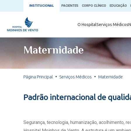
INSTITUCIONAL
PACIENTES
CORPO CLÍNICO
EDUCAÇÃO
Ambulatório 
O Hospital
Serviços Médicos
N
App + Moin
Serviços Médicos
Comitê de É
Maternidade
Conheça o 
Núcleos e Especialidades
Blog Saúde 
Convênios
Exames
Direitos e D
Página Principal
Serviços Médicos
Maternidade
Fale com o Moinhos
Direção Cor
Doação de 
Seu Médico
Padrão internacional de quali
Doação de 
Enfermage
Informações
Escritório d
Segurança, tecnologia, humanização, acolhimento, r
Escritório I
Hospital Moinhos de Vento. A estrutura é um ambient