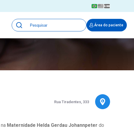
Unidades
Área do paciente
Qualidade e Segurança em saúde
 Moinhos
Eventos
Portal Pesquisa
Programa de Qualidade em Pesquisa
(ProQuali)
PROPESQ
PROADI-SUS
Centro de Pesquisa Clínica
MOVE ARO
Rua Tiradentes, 333
Pesquisa Hospital Moinhos de Vento
Núcleo de Apoio à Pesquisa (NAP)
Pronto Atendimento Digital
a na
Maternidade Helda Gerdau Johannpeter
do
Área Protegida