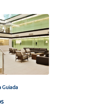
a Guiada
os