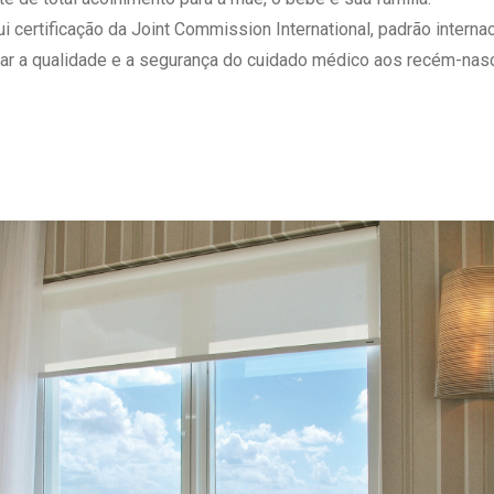
 Matriz
Quem Somos
ertificação da Joint Commission International, padrão internaci
e Gestão
Responsabilidade Ambiental
ar a qualidade e a segurança do cuidado médico aos recém-nasc
rtal Médico
Responsabilidade Social
Serviço Social
Saúde Digital Moinhos