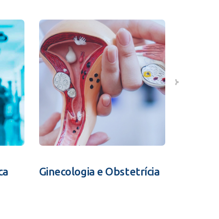
ca
Ginecologia e Obstetrícia
Fertili
Assistid