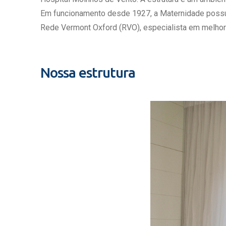
Estrutura da
Em funcionamento desde 1927, a Maternidade possui c
Estrutura d
Rede Vermont Oxford (RVO), especialista em melhor
Exames - Po
Farmácia
Fisioterapia
Nossa estrutura