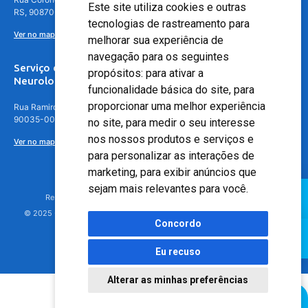
Este site utiliza cookies e outras
RS, 90870-016
tecnologias de rastreamento para
Ver no mapa
melhorar sua experiência de
navegação para os seguintes
Serviço de
propósitos:
para ativar a
Neurologia
funcionalidade básica do site
,
para
proporcionar uma melhor experiência
Rua Ramiro Barcelos, 630 – 5º andar – Floresta, Porto Alegre – RS,
90035-001
no site
,
para medir o seu interesse
nos nossos produtos e serviços e
Ver no mapa
para personalizar as interações de
marketing
,
para exibir anúncios que
sejam mais relevantes para você
.
Responsável Técnico: Dr. Luiz Antonio Nasi - CREMERS 11217
© 2025 - Hospital Moinhos de Vento - Registro Empresa (CRM-RS): 425
Concordo
Eu recuso
Alterar as minhas preferências
Agendamento Online