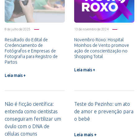
8 de julho de 2025
13 de novembro de 2024
Resultado do Edital de
Novembro Roxo: Hospital
Credenciamento de
Moinhos de Vento promove
Fotógrafos e Empresas de
ação de conscientização no
Fotografia para Registro de
Shopping Total
Partos
Leia mais +
Leia mais +
Não é ficção científica:
Teste do Pezinho: um ato
entenda como cientistas
de amor e prevenção para
conseguiram fertilizar um
o bebê
óvulo com o DNA de
células comuns
Leia mais +