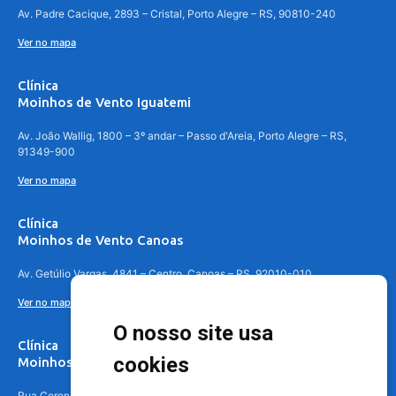
Av. Padre Cacique, 2893 – Cristal, Porto Alegre – RS, 90810-240
Ver no mapa
Clínica
Moinhos de Vento Iguatemi
Av. João Wallig, 1800 – 3º andar – Passo d'Areia, Porto Alegre – RS,
91349-900
Ver no mapa
Clínica
Moinhos de Vento Canoas
Av. Getúlio Vargas, 4841 – Centro, Canoas – RS, 92010-010
Ver no mapa
O nosso site usa
Clínica
cookies
Moinhos de Vento - Teresópolis
Rua Coronel Aparício Borges, 250 - 3º andar - Teresópolis, Porto Alegre -