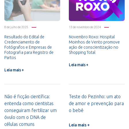
8 de julho de 2025
13 de novembro de 2024
Resultado do Edital de
Novembro Roxo: Hospital
Credenciamento de
Moinhos de Vento promove
Fotógrafos e Empresas de
ação de conscientização no
Fotografia para Registro de
Shopping Total
Partos
Leia mais +
Leia mais +
Não é ficção científica:
Teste do Pezinho: um ato
entenda como cientistas
de amor e prevenção para
conseguiram fertilizar um
o bebê
óvulo com o DNA de
células comuns
Leia mais +