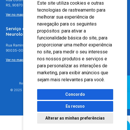
Este site utiliza cookies e outras
RS, 90870-016
tecnologias de rastreamento para
Ver no mapa
melhorar sua experiência de
navegação para os seguintes
Serviço de
propósitos:
para ativar a
Neurologia
funcionalidade básica do site
,
para
proporcionar uma melhor experiência
Rua Ramiro Barcelos, 630 – 5º andar – Floresta, Porto Alegre – RS,
90035-001
no site
,
para medir o seu interesse
nos nossos produtos e serviços e
Ver no mapa
para personalizar as interações de
marketing
,
para exibir anúncios que
sejam mais relevantes para você
.
Responsável Técnico: Dr. Luiz Antonio Nasi - CREMERS 11217
© 2025 - Hospital Moinhos de Vento - Registro Empresa (CRM-RS): 425
Concordo
Eu recuso
Alterar as minhas preferências
Agendamento Online