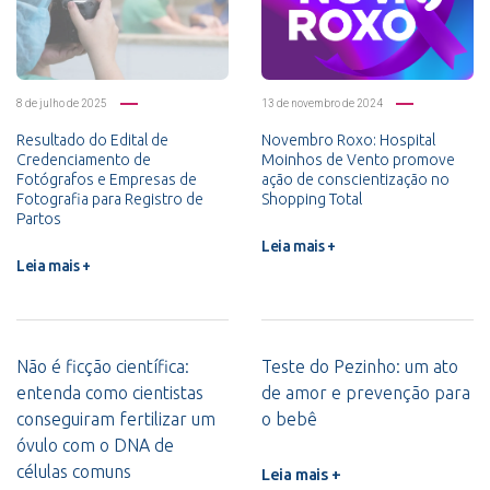
8 de julho de 2025
13 de novembro de 2024
Resultado do Edital de
Novembro Roxo: Hospital
Credenciamento de
Moinhos de Vento promove
Fotógrafos e Empresas de
ação de conscientização no
Fotografia para Registro de
Shopping Total
Partos
Leia mais +
Leia mais +
Não é ficção científica:
Teste do Pezinho: um ato
entenda como cientistas
de amor e prevenção para
conseguiram fertilizar um
o bebê
óvulo com o DNA de
células comuns
Leia mais +