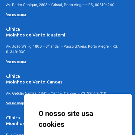
Av. Padre Cacique, 2893 – Cristal, Porto Alegre – RS, 90810-240
Ver no mapa
Clínica
Moinhos de Vento Iguatemi
Av. João Wallig, 1800 – 3º andar – Passo d'Areia, Porto Alegre – RS,
91349-900
Ver no mapa
Clínica
Moinhos de Vento Canoas
Av. Getúlio Vargas, 4841 – Centro, Canoas – RS, 92010-010
Ver no mapa
O nosso site usa
Clínica
cookies
Moinhos de Vento - Teresópolis
Rua Coronel Aparício Borges, 250 - 3º andar - Teresópolis, Porto Alegre -