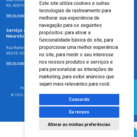
Este site utiliza cookies e outras
RS, 90870-016
tecnologias de rastreamento para
Ver no mapa
melhorar sua experiência de
navegação para os seguintes
Serviço de
propósitos:
para ativar a
Neurologia
funcionalidade básica do site
,
para
proporcionar uma melhor experiência
Rua Ramiro Barcelos, 630 – 5º andar – Floresta, Porto Alegre – RS,
90035-001
no site
,
para medir o seu interesse
nos nossos produtos e serviços e
Ver no mapa
para personalizar as interações de
marketing
,
para exibir anúncios que
sejam mais relevantes para você
.
Responsável Técnico: Dr. Luiz Antonio Nasi - CREMERS 11217
© 2025 - Hospital Moinhos de Vento - Registro Empresa (CRM-RS): 425
Concordo
Eu recuso
Alterar as minhas preferências
Agendamento Online