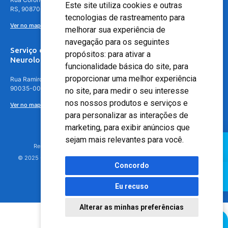
Este site utiliza cookies e outras
RS, 90870-016
tecnologias de rastreamento para
Ver no mapa
melhorar sua experiência de
navegação para os seguintes
Serviço de
propósitos:
para ativar a
Neurologia
funcionalidade básica do site
,
para
proporcionar uma melhor experiência
Rua Ramiro Barcelos, 630 – 5º andar – Floresta, Porto Alegre – RS,
90035-001
no site
,
para medir o seu interesse
nos nossos produtos e serviços e
Ver no mapa
para personalizar as interações de
marketing
,
para exibir anúncios que
sejam mais relevantes para você
.
Responsável Técnico: Dr. Luiz Antonio Nasi - CREMERS 11217
© 2025 - Hospital Moinhos de Vento - Registro Empresa (CRM-RS): 425
Concordo
Eu recuso
Alterar as minhas preferências
Agendamento Online