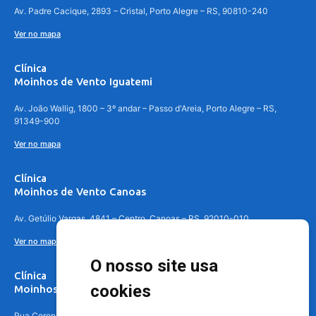
Av. Padre Cacique, 2893 – Cristal, Porto Alegre – RS, 90810-240
Ver no mapa
Clínica
Moinhos de Vento Iguatemi
Av. João Wallig, 1800 – 3º andar – Passo d'Areia, Porto Alegre – RS,
91349-900
Ver no mapa
Clínica
Moinhos de Vento Canoas
Av. Getúlio Vargas, 4841 – Centro, Canoas – RS, 92010-010
Ver no mapa
O nosso site usa
Clínica
cookies
Moinhos de Vento - Teresópolis
Rua Coronel Aparício Borges, 250 - 3º andar - Teresópolis, Porto Alegre -