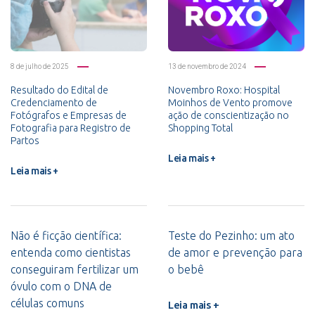
8 de julho de 2025
13 de novembro de 2024
Resultado do Edital de
Novembro Roxo: Hospital
Credenciamento de
Moinhos de Vento promove
Fotógrafos e Empresas de
ação de conscientização no
Fotografia para Registro de
Shopping Total
Partos
Leia mais +
Leia mais +
Não é ficção científica:
Teste do Pezinho: um ato
entenda como cientistas
de amor e prevenção para
conseguiram fertilizar um
o bebê
óvulo com o DNA de
células comuns
Leia mais +