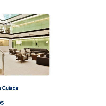
a Guiada
os