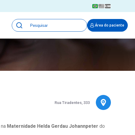
Unidades
Área do paciente
Qualidade e Segurança em saúde
 Moinhos
Eventos
Portal Pesquisa
Programa de Qualidade em Pesquisa
(ProQuali)
PROPESQ
PROADI-SUS
Centro de Pesquisa Clínica
MOVE ARO
Rua Tiradentes, 333
Pesquisa Hospital Moinhos de Vento
Núcleo de Apoio à Pesquisa (NAP)
Pronto Atendimento Digital
a na
Maternidade Helda Gerdau Johannpeter
do
Área Protegida