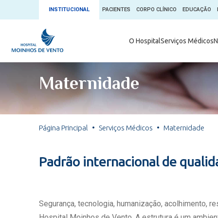
INSTITUCIONAL
PACIENTES
CORPO CLÍNICO
EDUCAÇÃO
Ambulatório 
O Hospital
Serviços Médicos
N
App + Moin
Serviços Médicos
Comitê de É
Maternidade
Conheça o 
Núcleos e Especialidades
Blog Saúde 
Convênios
Exames
Direitos e D
Página Principal
Serviços Médicos
Maternidade
Fale com o Moinhos
Direção Cor
Doação de 
Seu Médico
Padrão internacional de quali
Doação de 
Enfermage
Informações
Escritório d
Segurança, tecnologia, humanização, acolhimento, r
Escritório I
Hospital Moinhos de Vento. A estrutura é um ambient