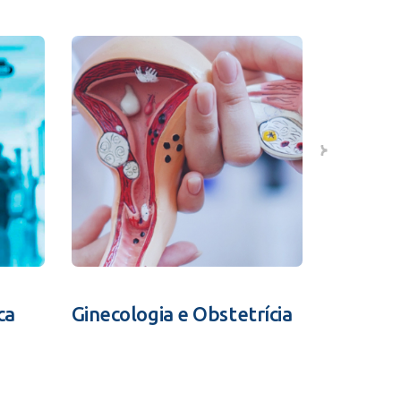
ca
Ginecologia e Obstetrícia
Fertili
Assistid