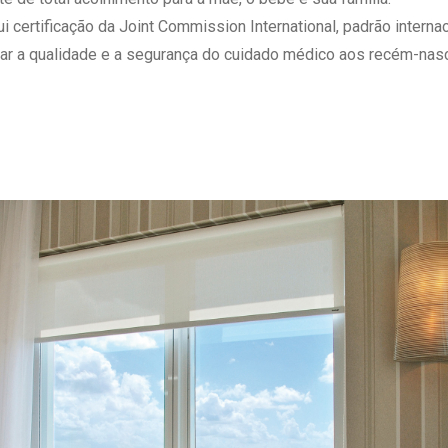
 Matriz
Quem Somos
ertificação da Joint Commission International, padrão internaci
e Gestão
Responsabilidade Ambiental
ar a qualidade e a segurança do cuidado médico aos recém-nasc
rtal Médico
Responsabilidade Social
Serviço Social
Saúde Digital Moinhos