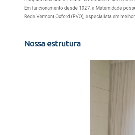
Estrutura da
Em funcionamento desde 1927, a Maternidade possui c
Estrutura d
Rede Vermont Oxford (RVO), especialista em melhor
Exames - Po
Farmácia
Fisioterapia
Nossa estrutura