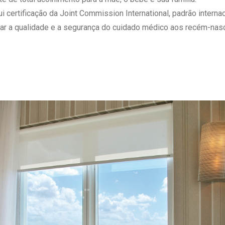
 Matriz
Quem Somos
ertificação da Joint Commission International, padrão internaci
e Gestão
Responsabilidade Ambiental
ar a qualidade e a segurança do cuidado médico aos recém-nasc
rtal Médico
Responsabilidade Social
Serviço Social
Saúde Digital Moinhos