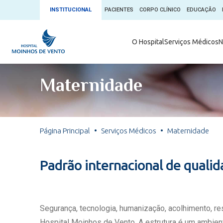
INSTITUCIONAL
PACIENTES
CORPO CLÍNICO
EDUCAÇÃO
Ambulatório 
O Hospital
Serviços Médicos
N
App + Moin
Serviços Médicos
Comitê de É
Maternidade
Conheça o 
Núcleos e Especialidades
Blog Saúde 
Convênios
Exames
Direitos e D
Página Principal
Serviços Médicos
Maternidade
Fale com o Moinhos
Direção Cor
Doação de 
Seu Médico
Padrão internacional de quali
Doação de 
Enfermage
Informações
Escritório d
Segurança, tecnologia, humanização, acolhimento, r
Escritório I
Hospital Moinhos de Vento. A estrutura é um ambient