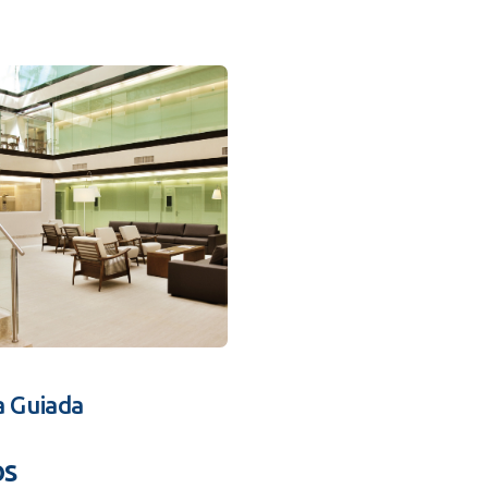
a Guiada
os