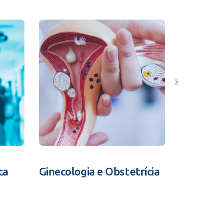
ca
Ginecologia e Obstetrícia
Fertili
Assistid