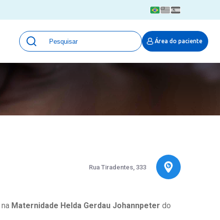
Unidades
Área do paciente
Qualidade e Segurança em saúde
 Moinhos
Eventos
Portal Pesquisa
Programa de Qualidade em Pesquisa
(ProQuali)
PROPESQ
PROADI-SUS
Centro de Pesquisa Clínica
MOVE ARO
Rua Tiradentes, 333
Pesquisa Hospital Moinhos de Vento
Núcleo de Apoio à Pesquisa (NAP)
Pronto Atendimento Digital
a na
Maternidade Helda Gerdau Johannpeter
do
Área Protegida