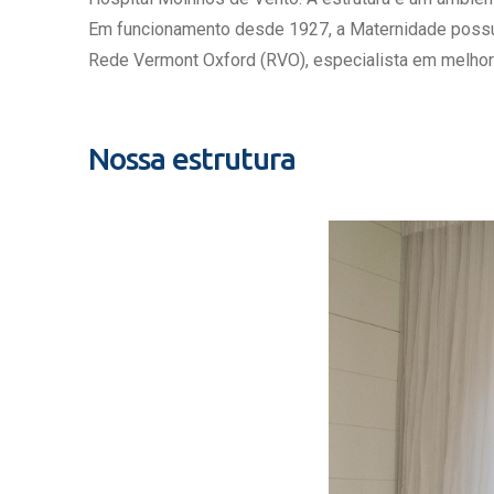
Estrutura da
Em funcionamento desde 1927, a Maternidade possui c
Estrutura d
Rede Vermont Oxford (RVO), especialista em melhor
Exames - Po
Farmácia
Fisioterapia
Nossa estrutura