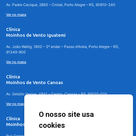
Av. Padre Cacique, 2893 – Cristal, Porto Alegre – RS, 90810-240
Ver no mapa
Clínica
Moinhos de Vento Iguatemi
Av. João Wallig, 1800 – 3º andar – Passo d'Areia, Porto Alegre – RS,
91349-900
Ver no mapa
Clínica
Moinhos de Vento Canoas
Av. Getúlio Vargas, 4841 – Centro, Canoas – RS, 92010-010
Ver no mapa
O nosso site usa
Clínica
cookies
Moinhos de Vento - Teresópolis
Rua Coronel Aparício Borges, 250 - 3º andar - Teresópolis, Porto Alegre -