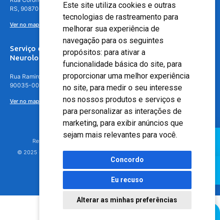
Este site utiliza cookies e outras
RS, 90870-016
tecnologias de rastreamento para
Ver no mapa
melhorar sua experiência de
navegação para os seguintes
Serviço de
propósitos:
para ativar a
Neurologia
funcionalidade básica do site
,
para
proporcionar uma melhor experiência
Rua Ramiro Barcelos, 630 – 5º andar – Floresta, Porto Alegre – RS,
90035-001
no site
,
para medir o seu interesse
nos nossos produtos e serviços e
Ver no mapa
para personalizar as interações de
marketing
,
para exibir anúncios que
sejam mais relevantes para você
.
Responsável Técnico: Dr. Luiz Antonio Nasi - CREMERS 11217
© 2025 - Hospital Moinhos de Vento - Registro Empresa (CRM-RS): 425
Concordo
Eu recuso
Alterar as minhas preferências
Agendamento Online