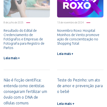
8 de julho de 2025
13 de novembro de 2024
Resultado do Edital de
Novembro Roxo: Hospital
Credenciamento de
Moinhos de Vento promove
Fotógrafos e Empresas de
ação de conscientização no
Fotografia para Registro de
Shopping Total
Partos
Leia mais +
Leia mais +
Não é ficção científica:
Teste do Pezinho: um ato
entenda como cientistas
de amor e prevenção para
conseguiram fertilizar um
o bebê
óvulo com o DNA de
células comuns
Leia mais +