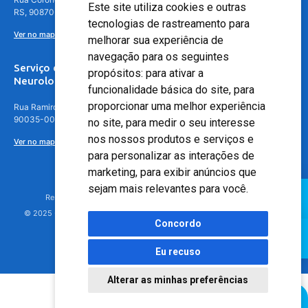
Este site utiliza cookies e outras
RS, 90870-016
tecnologias de rastreamento para
Ver no mapa
melhorar sua experiência de
navegação para os seguintes
Serviço de
propósitos:
para ativar a
Neurologia
funcionalidade básica do site
,
para
proporcionar uma melhor experiência
Rua Ramiro Barcelos, 630 – 5º andar – Floresta, Porto Alegre – RS,
90035-001
no site
,
para medir o seu interesse
nos nossos produtos e serviços e
Ver no mapa
para personalizar as interações de
marketing
,
para exibir anúncios que
sejam mais relevantes para você
.
Responsável Técnico: Dr. Luiz Antonio Nasi - CREMERS 11217
© 2025 - Hospital Moinhos de Vento - Registro Empresa (CRM-RS): 425
Concordo
Eu recuso
Alterar as minhas preferências
Agendamento Online