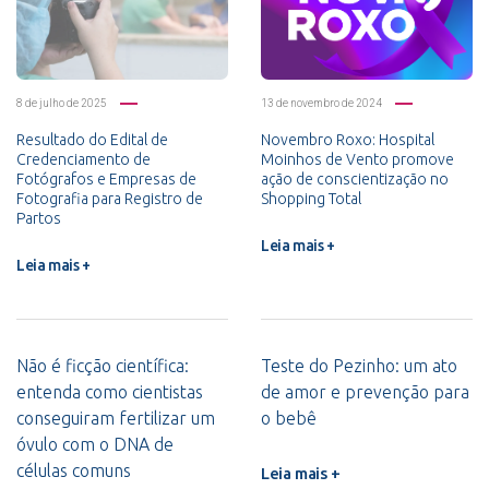
8 de julho de 2025
13 de novembro de 2024
Resultado do Edital de
Novembro Roxo: Hospital
Credenciamento de
Moinhos de Vento promove
Fotógrafos e Empresas de
ação de conscientização no
Fotografia para Registro de
Shopping Total
Partos
Leia mais +
Leia mais +
Não é ficção científica:
Teste do Pezinho: um ato
entenda como cientistas
de amor e prevenção para
conseguiram fertilizar um
o bebê
óvulo com o DNA de
células comuns
Leia mais +