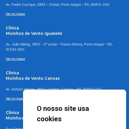
Av. Padre Cacique, 2893 – Cristal, Porto Alegre – RS, 90810-240
Ver no mapa
Clínica
Moinhos de Vento Iguatemi
Av. João Wallig, 1800 – 3º andar – Passo d'Areia, Porto Alegre – RS,
91349-900
Ver no mapa
Clínica
Moinhos de Vento Canoas
Av. Getúlio Vargas, 4841 – Centro, Canoas – RS, 92010-010
Ver no mapa
O nosso site usa
Clínica
cookies
Moinhos de Vento - Teresópolis
Rua Coronel Aparício Borges, 250 - 3º andar - Teresópolis, Porto Alegre -