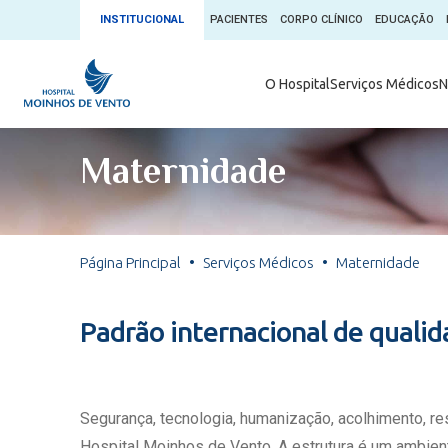
INSTITUCIONAL
PACIENTES
CORPO CLÍNICO
EDUCAÇÃO
Ambulatório 
O Hospital
Serviços Médicos
N
App + Moin
Serviços Médicos
Comitê de É
Maternidade
Conheça o 
Núcleos e Especialidades
Blog Saúde 
Convênios
Exames
Direitos e D
Página Principal
Serviços Médicos
Maternidade
Fale com o Moinhos
Direção Cor
Doação de 
Seu Médico
Padrão internacional de quali
Doação de 
Enfermage
Informações
Escritório d
Segurança, tecnologia, humanização, acolhimento, r
Escritório I
Hospital Moinhos de Vento. A estrutura é um ambient