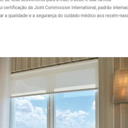
 Matriz
Quem Somos
ertificação da Joint Commission International, padrão internaci
e Gestão
Responsabilidade Ambiental
ar a qualidade e a segurança do cuidado médico aos recém-nasc
rtal Médico
Responsabilidade Social
Serviço Social
Saúde Digital Moinhos