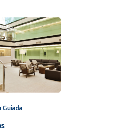
a Guiada
os