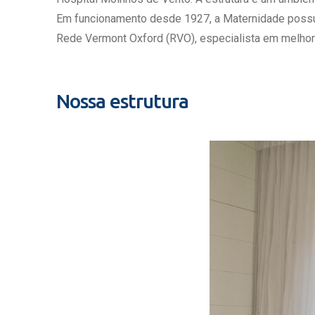
Estrutura da
Em funcionamento desde 1927, a Maternidade possui c
Estrutura d
Rede Vermont Oxford (RVO), especialista em melhor
Exames - Po
Farmácia
Fisioterapia
Nossa estrutura