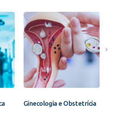
ca
Ginecologia e Obstetrícia
Fertili
Assistid