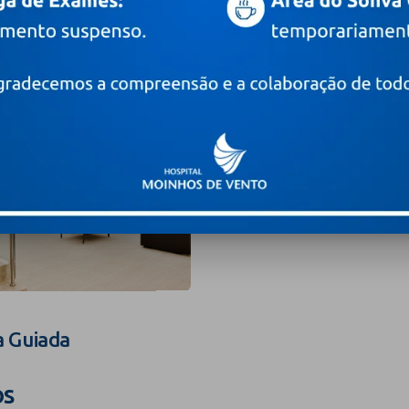
a Guiada
os