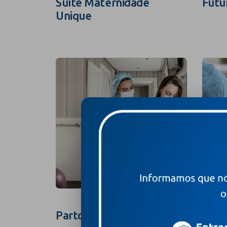
Suíte Maternidade
Futu
Unique
Parto na Suíte
Foto