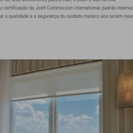
 Matriz
Quem Somos
ertificação da Joint Commission International, padrão internaci
e Gestão
Responsabilidade Ambiental
ar a qualidade e a segurança do cuidado médico aos recém-nasc
rtal Médico
Responsabilidade Social
Serviço Social
Saúde Digital Moinhos