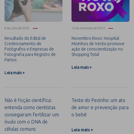
8 de julho de 2025
13 de novembro de 2024
Resultado do Edital de
Novembro Roxo: Hospital
Credenciamento de
Moinhos de Vento promove
Fotógrafos e Empresas de
ação de conscientização no
Fotografia para Registro de
Shopping Total
Partos
Leia mais +
Leia mais +
Não é ficção científica:
Teste do Pezinho: um ato
entenda como cientistas
de amor e prevenção para
conseguiram fertilizar um
o bebê
óvulo com o DNA de
células comuns
Leia mais +