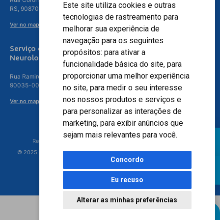
Este site utiliza cookies e outras
RS, 90870-016
tecnologias de rastreamento para
Ver no mapa
melhorar sua experiência de
navegação para os seguintes
Serviço de
propósitos:
para ativar a
Neurologia
funcionalidade básica do site
,
para
proporcionar uma melhor experiência
Rua Ramiro Barcelos, 630 – 5º andar – Floresta, Porto Alegre – RS,
90035-001
no site
,
para medir o seu interesse
nos nossos produtos e serviços e
Ver no mapa
para personalizar as interações de
marketing
,
para exibir anúncios que
sejam mais relevantes para você
.
Responsável Técnico: Dr. Luiz Antonio Nasi - CREMERS 11217
© 2025 - Hospital Moinhos de Vento - Registro Empresa (CRM-RS): 425
Concordo
Eu recuso
Alterar as minhas preferências
Agendamento Online