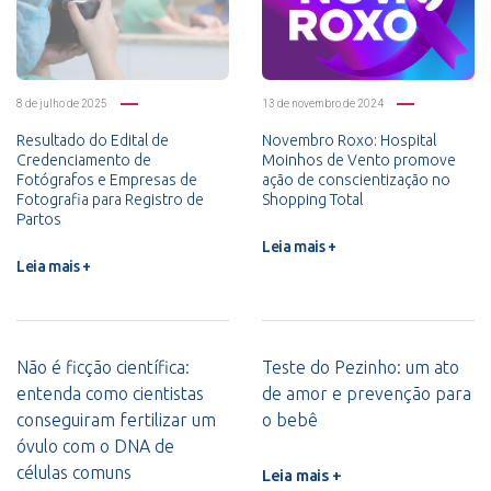
8 de julho de 2025
13 de novembro de 2024
Resultado do Edital de
Novembro Roxo: Hospital
Credenciamento de
Moinhos de Vento promove
Fotógrafos e Empresas de
ação de conscientização no
Fotografia para Registro de
Shopping Total
Partos
Leia mais +
Leia mais +
Não é ficção científica:
Teste do Pezinho: um ato
entenda como cientistas
de amor e prevenção para
conseguiram fertilizar um
o bebê
óvulo com o DNA de
células comuns
Leia mais +