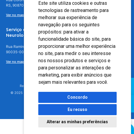
Este site utiliza cookies e outras
RS, 90870-016
tecnologias de rastreamento para
Ver no mapa
melhorar sua experiência de
navegação para os seguintes
Serviço de
propósitos:
para ativar a
Neurologia
funcionalidade básica do site
,
para
proporcionar uma melhor experiência
Rua Ramiro Barcelos, 630 – 5º andar – Floresta, Porto Alegre – RS,
90035-001
no site
,
para medir o seu interesse
nos nossos produtos e serviços e
Ver no mapa
para personalizar as interações de
marketing
,
para exibir anúncios que
sejam mais relevantes para você
.
Responsável Técnico: Dr. Luiz Antonio Nasi - CREMERS 11217
© 2025 - Hospital Moinhos de Vento - Registro Empresa (CRM-RS): 425
Concordo
Eu recuso
Alterar as minhas preferências
Agendamento Online