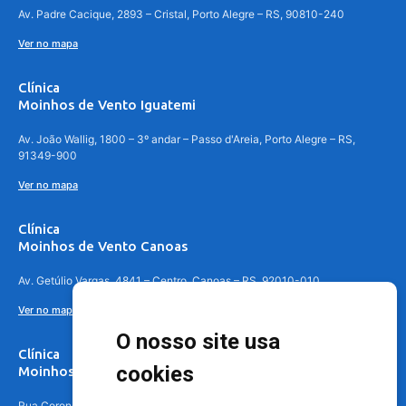
Av. Padre Cacique, 2893 – Cristal, Porto Alegre – RS, 90810-240
Ver no mapa
Clínica
Moinhos de Vento Iguatemi
Av. João Wallig, 1800 – 3º andar – Passo d'Areia, Porto Alegre – RS,
91349-900
Ver no mapa
Clínica
Moinhos de Vento Canoas
Av. Getúlio Vargas, 4841 – Centro, Canoas – RS, 92010-010
Ver no mapa
O nosso site usa
Clínica
cookies
Moinhos de Vento - Teresópolis
Rua Coronel Aparício Borges, 250 - 3º andar - Teresópolis, Porto Alegre -