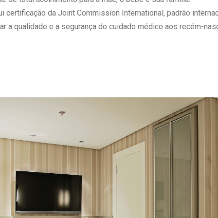
 Matriz
Quem Somos
ertificação da Joint Commission International, padrão internaci
e Gestão
Responsabilidade Ambiental
ar a qualidade e a segurança do cuidado médico aos recém-nasc
rtal Médico
Responsabilidade Social
Serviço Social
Saúde Digital Moinhos