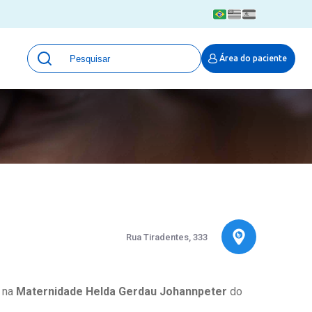
Unidades
Área do paciente
Qualidade e Segurança em saúde
 Moinhos
Eventos
Portal Pesquisa
Programa de Qualidade em Pesquisa
(ProQuali)
PROPESQ
PROADI-SUS
Centro de Pesquisa Clínica
MOVE ARO
Rua Tiradentes, 333
Pesquisa Hospital Moinhos de Vento
Núcleo de Apoio à Pesquisa (NAP)
Pronto Atendimento Digital
a na
Maternidade Helda Gerdau Johannpeter
do
Área Protegida