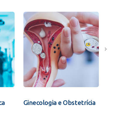
ca
Ginecologia e Obstetrícia
Fertili
Assistid