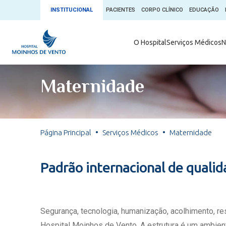
INSTITUCIONAL
PACIENTES
CORPO CLÍNICO
EDUCAÇÃO
Ambulatório 
O Hospital
Serviços Médicos
N
App + Moin
Serviços Médicos
Comitê de É
Maternidade
Conheça o 
Núcleos e Especialidades
Blog Saúde 
Convênios
Exames
Direitos e D
Página Principal
Serviços Médicos
Maternidade
Fale com o Moinhos
Direção Cor
Doação de 
Seu Médico
Padrão internacional de quali
Doação de 
Enfermage
Informações
Escritório d
Segurança, tecnologia, humanização, acolhimento, r
Escritório I
Hospital Moinhos de Vento. A estrutura é um ambient