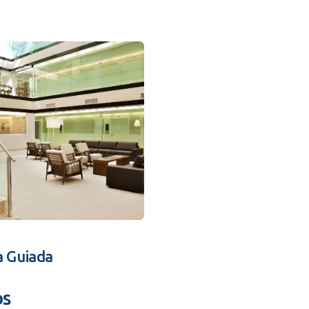
a Guiada
os