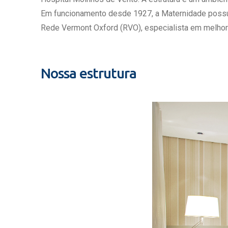
Estrutura da
Em funcionamento desde 1927, a Maternidade possui c
Estrutura d
Rede Vermont Oxford (RVO), especialista em melhor
Exames - Po
Farmácia
Fisioterapia
Nossa estrutura