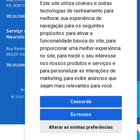
Este site utiliza cookies e outras
RS, 90870-016
tecnologias de rastreamento para
Ver no mapa
melhorar sua experiência de
navegação para os seguintes
Serviço de
propósitos:
para ativar a
Neurologia
funcionalidade básica do site
,
para
proporcionar uma melhor experiência
Rua Ramiro Barcelos, 630 – 5º andar – Floresta, Porto Alegre – RS,
90035-001
no site
,
para medir o seu interesse
nos nossos produtos e serviços e
Ver no mapa
para personalizar as interações de
marketing
,
para exibir anúncios que
sejam mais relevantes para você
.
Responsável Técnico: Dr. Luiz Antonio Nasi - CREMERS 11217
© 2025 - Hospital Moinhos de Vento - Registro Empresa (CRM-RS): 425
Concordo
Eu recuso
Alterar as minhas preferências
Agendamento Online