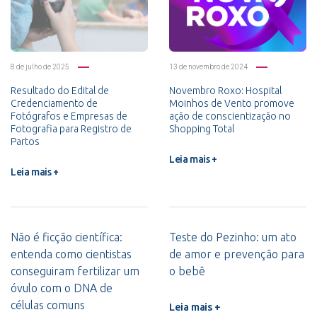
8 de julho de 2025
13 de novembro de 2024
Resultado do Edital de
Novembro Roxo: Hospital
Credenciamento de
Moinhos de Vento promove
Fotógrafos e Empresas de
ação de conscientização no
Fotografia para Registro de
Shopping Total
Partos
Leia mais +
Leia mais +
Não é ficção científica:
Teste do Pezinho: um ato
entenda como cientistas
de amor e prevenção para
conseguiram fertilizar um
o bebê
óvulo com o DNA de
células comuns
Leia mais +