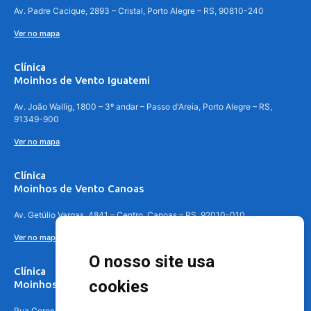
Av. Padre Cacique, 2893 – Cristal, Porto Alegre – RS, 90810-240
Ver no mapa
Clínica
Moinhos de Vento Iguatemi
Av. João Wallig, 1800 – 3º andar – Passo d'Areia, Porto Alegre – RS,
91349-900
Ver no mapa
Clínica
Moinhos de Vento Canoas
Av. Getúlio Vargas, 4841 – Centro, Canoas – RS, 92010-010
Ver no mapa
O nosso site usa
Clínica
cookies
Moinhos de Vento - Teresópolis
Rua Coronel Aparício Borges, 250 - 3º andar - Teresópolis, Porto Alegre -