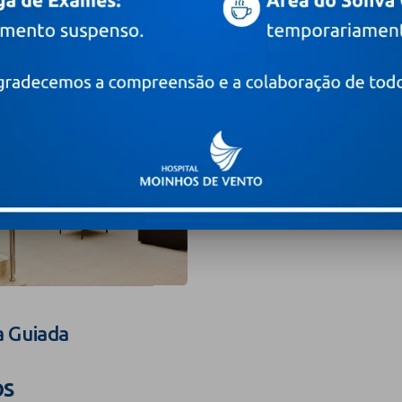
a Guiada
os