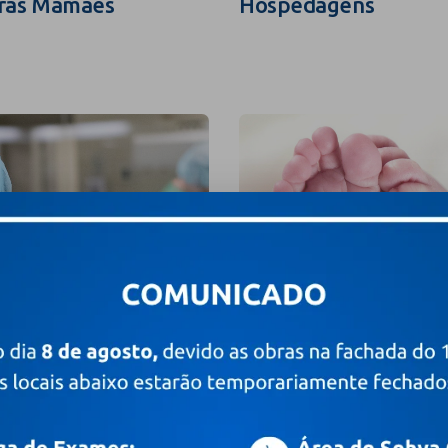
ras Mamães
Hospedagens
grafia e Filmagem
Valores e Pacotes