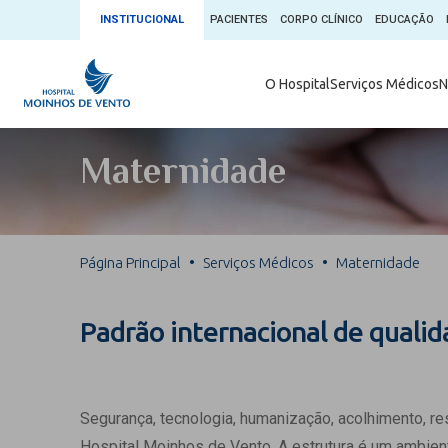
INSTITUCIONAL
PACIENTES
CORPO CLÍNICO
EDUCAÇÃO
Ambulatório 
O Hospital
Serviços Médicos
N
App + Moin
Serviços Médicos
Comitê de É
Maternidade
Conheça o 
Núcleos e Especialidades
Blog Saúde 
Convênios
Exames
Direitos e D
Página Principal
Serviços Médicos
Maternidade
Fale com o Moinhos
Direção Cor
Doação de 
Seu Médico
Padrão internacional de quali
Doação de 
Enfermage
Informações
Escritório d
Segurança, tecnologia, humanização, acolhimento, r
Escritório I
Hospital Moinhos de Vento. A estrutura é um ambient