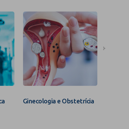
ca
Ginecologia e Obstetrícia
Fertili
Assistid