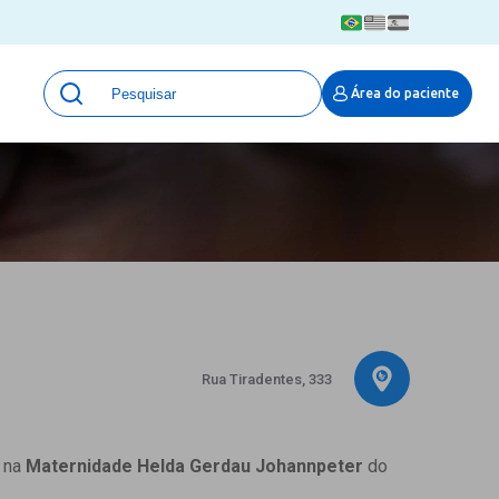
Unidades
Área do paciente
Qualidade e Segurança em saúde
 Moinhos
Eventos
Portal Pesquisa
Programa de Qualidade em Pesquisa
(ProQuali)
PROPESQ
PROADI-SUS
Centro de Pesquisa Clínica
MOVE ARO
Rua Tiradentes, 333
Pesquisa Hospital Moinhos de Vento
Núcleo de Apoio à Pesquisa (NAP)
Pronto Atendimento Digital
a na
Maternidade Helda Gerdau Johannpeter
do
Área Protegida