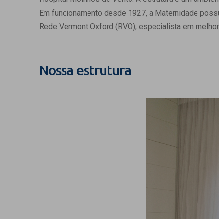
Estrutura da
Em funcionamento desde 1927, a Maternidade possui c
Estrutura d
Rede Vermont Oxford (RVO), especialista em melhor
Exames - Po
Farmácia
Fisioterapia
Nossa estrutura