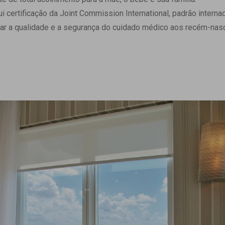
 Matriz
Quem Somos
ertificação da Joint Commission International, padrão internaci
e Gestão
Responsabilidade Ambiental
ar a qualidade e a segurança do cuidado médico aos recém-nasc
rtal Médico
Responsabilidade Social
Serviço Social
Saúde Digital Moinhos