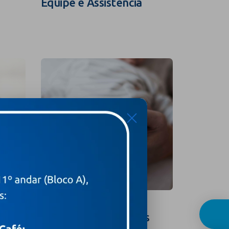
Equipe e Assistência
Guia In
X
Curso para Gestantes