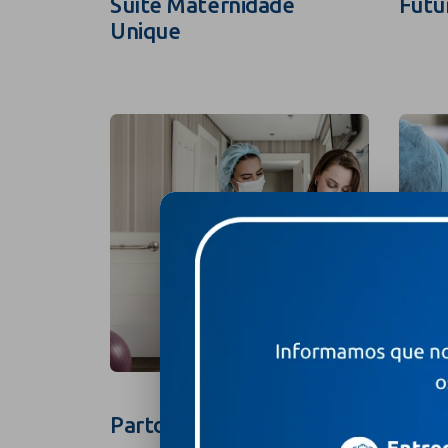
Suíte Maternidade
Futu
Unique
Parto na Suíte
Foto