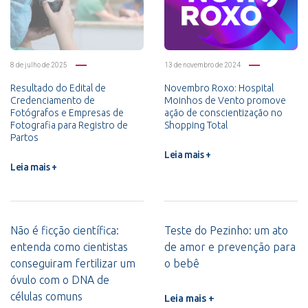
8 de julho de 2025
13 de novembro de 2024
Resultado do Edital de
Novembro Roxo: Hospital
Credenciamento de
Moinhos de Vento promove
Fotógrafos e Empresas de
ação de conscientização no
Fotografia para Registro de
Shopping Total
Partos
Leia mais +
Leia mais +
Não é ficção científica:
Teste do Pezinho: um ato
entenda como cientistas
de amor e prevenção para
conseguiram fertilizar um
o bebê
óvulo com o DNA de
células comuns
Leia mais +