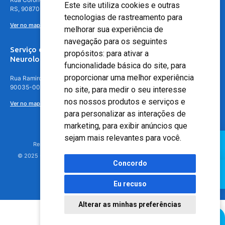
Este site utiliza cookies e outras
RS, 90870-016
tecnologias de rastreamento para
Ver no mapa
melhorar sua experiência de
navegação para os seguintes
Serviço de
propósitos:
para ativar a
Neurologia
funcionalidade básica do site
,
para
proporcionar uma melhor experiência
Rua Ramiro Barcelos, 630 – 5º andar – Floresta, Porto Alegre – RS,
90035-001
no site
,
para medir o seu interesse
nos nossos produtos e serviços e
Ver no mapa
para personalizar as interações de
marketing
,
para exibir anúncios que
sejam mais relevantes para você
.
Responsável Técnico: Dr. Luiz Antonio Nasi - CREMERS 11217
© 2025 - Hospital Moinhos de Vento - Registro Empresa (CRM-RS): 425
Concordo
Eu recuso
Alterar as minhas preferências
Agendamento Online