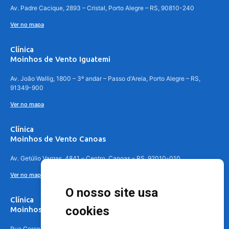
Av. Padre Cacique, 2893 – Cristal, Porto Alegre – RS, 90810-240
Ver no mapa
Clínica
Moinhos de Vento Iguatemi
Av. João Wallig, 1800 – 3º andar – Passo d'Areia, Porto Alegre – RS,
91349-900
Ver no mapa
Clínica
Moinhos de Vento Canoas
Av. Getúlio Vargas, 4841 – Centro, Canoas – RS, 92010-010
Ver no mapa
O nosso site usa
Clínica
cookies
Moinhos de Vento - Teresópolis
Rua Coronel Aparício Borges, 250 - 3º andar - Teresópolis, Porto Alegre -