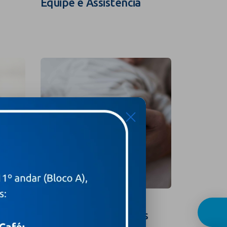
Equipe e Assistência
Guia In
X
Curso para Gestantes