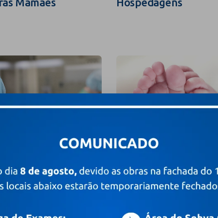
ras Mamães
Hospedagens
grafia e Filmagem
Valores e Pacotes