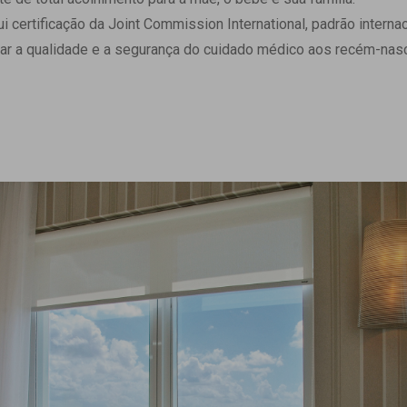
 Matriz
Quem Somos
ertificação da Joint Commission International, padrão internaci
e Gestão
Responsabilidade Ambiental
ar a qualidade e a segurança do cuidado médico aos recém-nasc
rtal Médico
Responsabilidade Social
Serviço Social
Saúde Digital Moinhos