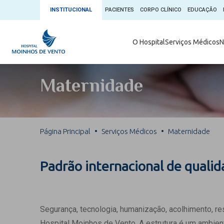
INSTITUCIONAL
PACIENTES
CORPO CLÍNICO
EDUCAÇÃO
Ambulatório 
O Hospital
Serviços Médicos
N
App + Moin
Serviços Médicos
Comitê de É
Maternidade
Conheça o 
Núcleos e Especialidades
Blog Saúde 
Convênios
Exames
Direitos e D
Página Principal
Serviços Médicos
Maternidade
Fale com o Moinhos
Direção Cor
Doação de 
Seu Médico
Padrão internacional de quali
Doação de 
Enfermage
Informações
Escritório d
Segurança, tecnologia, humanização, acolhimento, r
Escritório I
Hospital Moinhos de Vento. A estrutura é um ambient