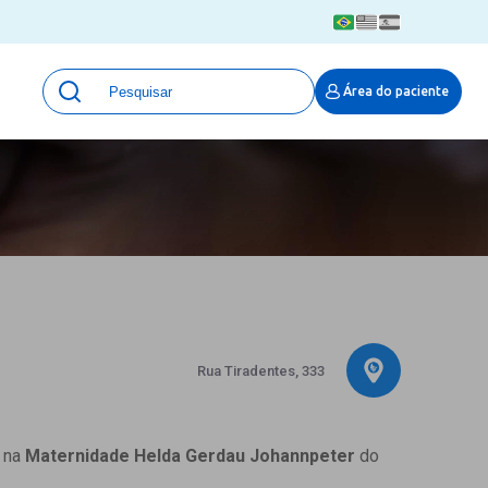
Unidades
Área do paciente
Qualidade e Segurança em saúde
 Moinhos
Eventos
Portal Pesquisa
Programa de Qualidade em Pesquisa
(ProQuali)
PROPESQ
PROADI-SUS
Centro de Pesquisa Clínica
MOVE ARO
Rua Tiradentes, 333
Pesquisa Hospital Moinhos de Vento
Núcleo de Apoio à Pesquisa (NAP)
Pronto Atendimento Digital
a na
Maternidade Helda Gerdau Johannpeter
do
Área Protegida