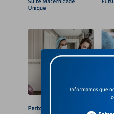
Suíte Maternidade
Futu
Unique
Parto na Suíte
Foto