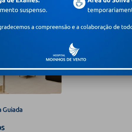
a Guiada
os