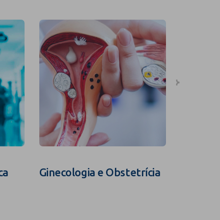
ca
Ginecologia e Obstetrícia
Fertili
Assistid