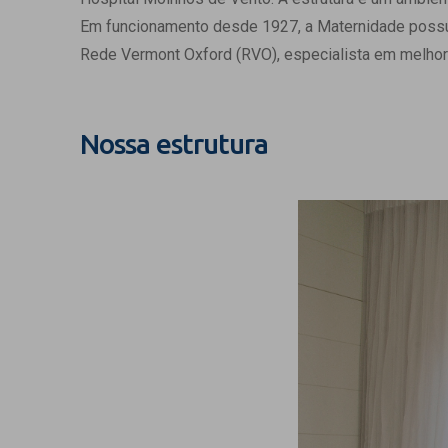
Estrutura da
Em funcionamento desde 1927, a Maternidade possui c
Estrutura d
Rede Vermont Oxford (RVO), especialista em melhor
Exames - Po
Farmácia
Fisioterapia
Nossa estrutura