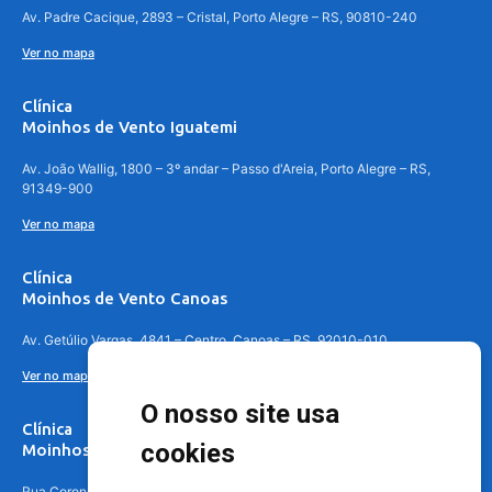
Av. Padre Cacique, 2893 – Cristal, Porto Alegre – RS, 90810-240
Ver no mapa
Clínica
Moinhos de Vento Iguatemi
Av. João Wallig, 1800 – 3º andar – Passo d'Areia, Porto Alegre – RS,
91349-900
Ver no mapa
Clínica
Moinhos de Vento Canoas
Av. Getúlio Vargas, 4841 – Centro, Canoas – RS, 92010-010
Ver no mapa
O nosso site usa
Clínica
cookies
Moinhos de Vento - Teresópolis
Rua Coronel Aparício Borges, 250 - 3º andar - Teresópolis, Porto Alegre -