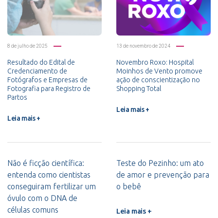
8 de julho de 2025
13 de novembro de 2024
Resultado do Edital de
Novembro Roxo: Hospital
Credenciamento de
Moinhos de Vento promove
Fotógrafos e Empresas de
ação de conscientização no
Fotografia para Registro de
Shopping Total
Partos
Leia mais +
Leia mais +
Não é ficção científica:
Teste do Pezinho: um ato
entenda como cientistas
de amor e prevenção para
conseguiram fertilizar um
o bebê
óvulo com o DNA de
células comuns
Leia mais +