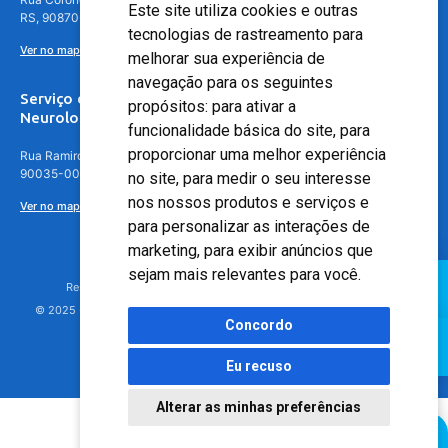
Este site utiliza cookies e outras
RS, 90870-016
tecnologias de rastreamento para
Ver no mapa
melhorar sua experiência de
navegação para os seguintes
Serviço de
propósitos:
para ativar a
Neurologia
funcionalidade básica do site
,
para
proporcionar uma melhor experiência
Rua Ramiro Barcelos, 630 – 5º andar – Floresta, Porto Alegre – RS,
90035-001
no site
,
para medir o seu interesse
nos nossos produtos e serviços e
Ver no mapa
para personalizar as interações de
marketing
,
para exibir anúncios que
sejam mais relevantes para você
.
Responsável Técnico: Dr. Luiz Antonio Nasi - CREMERS 11217
© 2025 - Hospital Moinhos de Vento - Registro Empresa (CRM-RS): 425
Concordo
Eu recuso
Alterar as minhas preferências
Agendamento Online