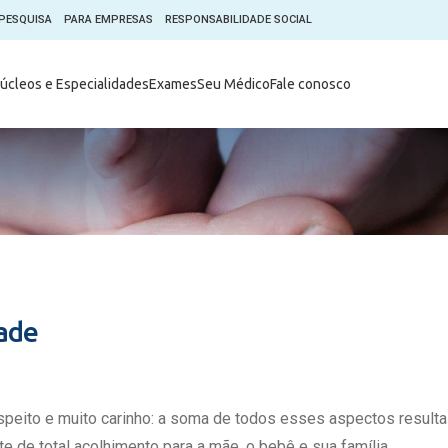
PESQUISA
PARA EMPRESAS
RESPONSABILIDADE SOCIAL
Digital
Hospital do Coração Moinhos
úcleos e Especialidades
Exames
Seu Médico
Fale conosco
hos
Horários de Visita
tica em Pesquisa (CEP)
Horários de visita no Hospital
de Vento
Moinhos Empresas
Informações ao Paciente
e Você
Nossa História
Notícias
everes do Paciente
Organograma Médico
po Clínico
Parque Robótico
Órgãos
Pastoral
dade
Sangue
Pronto Atendimento Digital
m
Psicologia
e Prática Clínica
Publicações
espeito e muito carinho: a soma de todos esses aspectos result
nternacional
Qualidade
e de total acolhimento para a mãe, o bebê e sua família.