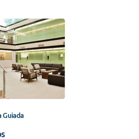
a Guiada
os