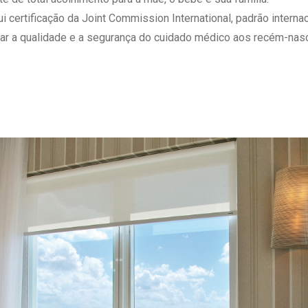
 Matriz
Quem Somos
ertificação da Joint Commission International, padrão internaci
e Gestão
Responsabilidade Ambiental
ar a qualidade e a segurança do cuidado médico aos recém-nasc
rtal Médico
Responsabilidade Social
Serviço Social
Saúde Digital Moinhos