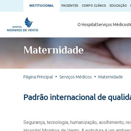
INSTITUCIONAL
PACIENTES
CORPO CLÍNICO
EDUCAÇÃO
Ambulatório 
O Hospital
Serviços Médicos
N
App + Moin
Serviços Médicos
Comitê de É
Maternidade
Conheça o 
Núcleos e Especialidades
Blog Saúde 
Convênios
Exames
Direitos e D
Página Principal
Serviços Médicos
Maternidade
Fale com o Moinhos
Direção Cor
Doação de 
Seu Médico
Padrão internacional de quali
Doação de 
Enfermage
Informações
Escritório d
Segurança, tecnologia, humanização, acolhimento, r
Escritório I
Hospital Moinhos de Vento. A estrutura é um ambient