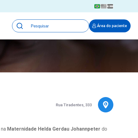
Unidades
Área do paciente
Qualidade e Segurança em saúde
 Moinhos
Eventos
Portal Pesquisa
Programa de Qualidade em Pesquisa
(ProQuali)
PROPESQ
PROADI-SUS
Centro de Pesquisa Clínica
MOVE ARO
Rua Tiradentes, 333
Pesquisa Hospital Moinhos de Vento
Núcleo de Apoio à Pesquisa (NAP)
Pronto Atendimento Digital
a na
Maternidade Helda Gerdau Johannpeter
do
Área Protegida