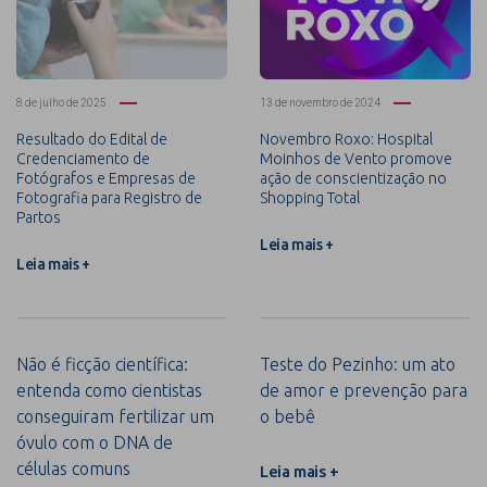
8 de julho de 2025
13 de novembro de 2024
Resultado do Edital de
Novembro Roxo: Hospital
Credenciamento de
Moinhos de Vento promove
Fotógrafos e Empresas de
ação de conscientização no
Fotografia para Registro de
Shopping Total
Partos
Leia mais +
Leia mais +
Não é ficção científica:
Teste do Pezinho: um ato
entenda como cientistas
de amor e prevenção para
conseguiram fertilizar um
o bebê
óvulo com o DNA de
células comuns
Leia mais +