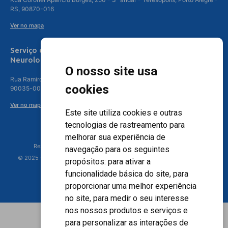
RS, 90870-016
Ver no mapa
Serviço de
Neurologia
O nosso site usa
Rua Ramiro Barcelos, 630 – 5º andar – Floresta, Porto Alegre – RS,
cookies
90035-001
Ver no mapa
Este site utiliza cookies e outras
tecnologias de rastreamento para
melhorar sua experiência de
Responsável Técnico: Dr. Luiz Antonio Nasi - CREMERS 11217
navegação para os seguintes
© 2025 - Hospital Moinhos de Vento - Registro Empresa (CRM-RS): 425
propósitos:
para ativar a
funcionalidade básica do site
,
para
proporcionar uma melhor experiência
no site
,
para medir o seu interesse
nos nossos produtos e serviços e
para personalizar as interações de