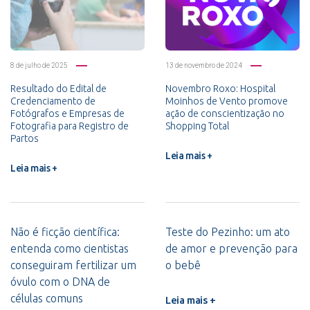
8 de julho de 2025
13 de novembro de 2024
Resultado do Edital de
Novembro Roxo: Hospital
Credenciamento de
Moinhos de Vento promove
Fotógrafos e Empresas de
ação de conscientização no
Fotografia para Registro de
Shopping Total
Partos
Leia mais +
Leia mais +
Não é ficção científica:
Teste do Pezinho: um ato
entenda como cientistas
de amor e prevenção para
conseguiram fertilizar um
o bebê
óvulo com o DNA de
células comuns
Leia mais +