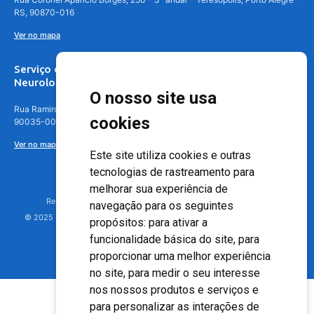
RS, 90870-016
Ver no mapa
Serviço de
Neurologia
O nosso site usa
Rua Ramiro Barcelos, 630 – 5º andar – Floresta, Porto Alegre – RS,
cookies
90035-001
Ver no mapa
Este site utiliza cookies e outras
tecnologias de rastreamento para
melhorar sua experiência de
Responsável Técnico: Dr. Luiz Antonio Nasi - CREMERS 11217
navegação para os seguintes
© 2025 - Hospital Moinhos de Vento - Registro Empresa (CRM-RS): 425
propósitos:
para ativar a
funcionalidade básica do site
,
para
proporcionar uma melhor experiência
no site
,
para medir o seu interesse
nos nossos produtos e serviços e
para personalizar as interações de