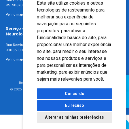
Este site utiliza cookies e outras
RS, 90870-016
tecnologias de rastreamento para
Ver no mapa
melhorar sua experiência de
navegação para os seguintes
Serviço de
propósitos:
para ativar a
Neurologia
funcionalidade básica do site
,
para
proporcionar uma melhor experiência
Rua Ramiro Barcelos, 630 – 5º andar – Floresta, Porto Alegre – RS,
90035-001
no site
,
para medir o seu interesse
nos nossos produtos e serviços e
Ver no mapa
para personalizar as interações de
marketing
,
para exibir anúncios que
sejam mais relevantes para você
.
Responsável Técnico: Dr. Luiz Antonio Nasi - CREMERS 11217
© 2025 - Hospital Moinhos de Vento - Registro Empresa (CRM-RS): 425
Concordo
Eu recuso
Alterar as minhas preferências
Agendamento Online