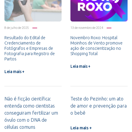
8 de julho de 2025
13 de novembro de 2024
Resultado do Edital de
Novembro Roxo: Hospital
Credenciamento de
Moinhos de Vento promove
Fotógrafos e Empresas de
ação de conscientização no
Fotografia para Registro de
Shopping Total
Partos
Leia mais +
Leia mais +
Não é ficção científica:
Teste do Pezinho: um ato
entenda como cientistas
de amor e prevenção para
conseguiram fertilizar um
o bebê
óvulo com o DNA de
células comuns
Leia mais +