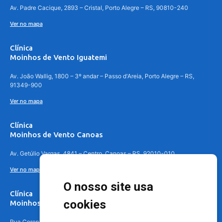
Av. Padre Cacique, 2893 – Cristal, Porto Alegre – RS, 90810-240
Ver no mapa
Clínica
Moinhos de Vento Iguatemi
Av. João Wallig, 1800 – 3º andar – Passo d'Areia, Porto Alegre – RS,
91349-900
Ver no mapa
Clínica
Moinhos de Vento Canoas
Av. Getúlio Vargas, 4841 – Centro, Canoas – RS, 92010-010
Ver no mapa
O nosso site usa
Clínica
cookies
Moinhos de Vento - Teresópolis
Rua Coronel Aparício Borges, 250 - 3º andar - Teresópolis, Porto Alegre -