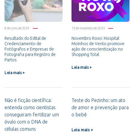
8 de julho de 2025
13 de novembro de 2024
Resultado do Edital de
Novembro Roxo: Hospital
Credenciamento de
Moinhos de Vento promove
Fotógrafos e Empresas de
ação de conscientização no
Fotografia para Registro de
Shopping Total
Partos
Leia mais +
Leia mais +
Não é ficção científica:
Teste do Pezinho: um ato
entenda como cientistas
de amor e prevenção para
conseguiram fertilizar um
o bebê
óvulo com o DNA de
células comuns
Leia mais +