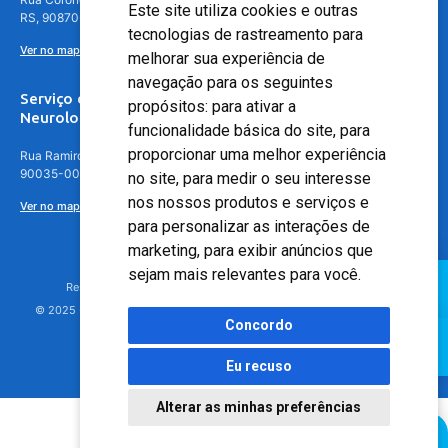
Este site utiliza cookies e outras
RS, 90870-016
tecnologias de rastreamento para
Ver no mapa
melhorar sua experiência de
navegação para os seguintes
Serviço de
propósitos:
para ativar a
Neurologia
funcionalidade básica do site
,
para
proporcionar uma melhor experiência
Rua Ramiro Barcelos, 630 – 5º andar – Floresta, Porto Alegre – RS,
90035-001
no site
,
para medir o seu interesse
nos nossos produtos e serviços e
Ver no mapa
para personalizar as interações de
marketing
,
para exibir anúncios que
sejam mais relevantes para você
.
Responsável Técnico: Dr. Luiz Antonio Nasi - CREMERS 11217
© 2025 - Hospital Moinhos de Vento - Registro Empresa (CRM-RS): 425
Concordo
Eu recuso
Alterar as minhas preferências
Agendamento Online