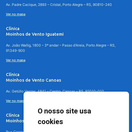
Av. Padre Cacique, 2893 – Cristal, Porto Alegre – RS, 90810-240
Ver no mapa
Clínica
Moinhos de Vento Iguatemi
Av. João Wallig, 1800 – 3º andar – Passo d'Areia, Porto Alegre – RS,
91349-900
Ver no mapa
Clínica
Moinhos de Vento Canoas
Av. Getúlio Vargas, 4841 – Centro, Canoas – RS, 92010-010
Ver no mapa
O nosso site usa
Clínica
cookies
Moinhos de Vento - Teresópolis
Rua Coronel Aparício Borges, 250 - 3º andar - Teresópolis, Porto Alegre -