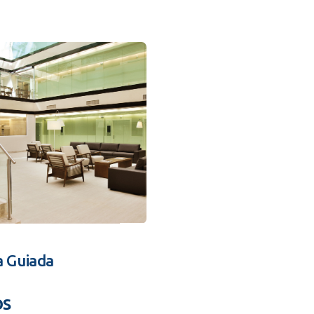
a Guiada
os