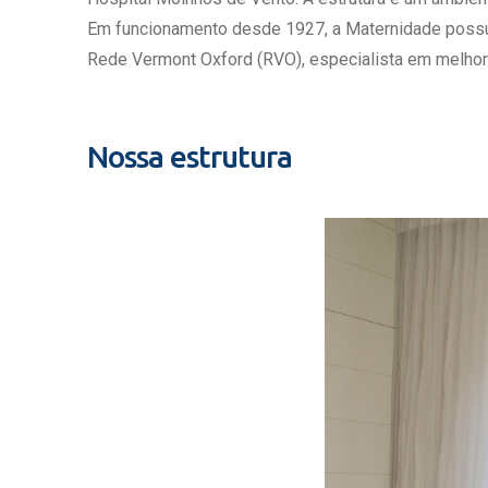
Estrutura da
Em funcionamento desde 1927, a Maternidade possui c
Estrutura d
Rede Vermont Oxford (RVO), especialista em melhor
Exames - Po
Farmácia
Fisioterapia
Nossa estrutura