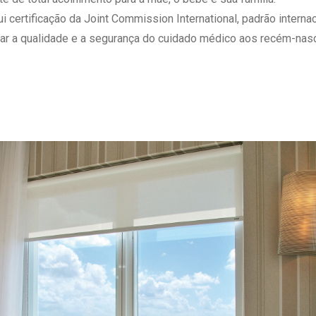
 Matriz
Quem Somos
ertificação da Joint Commission International, padrão internaci
e Gestão
Responsabilidade Ambiental
ar a qualidade e a segurança do cuidado médico aos recém-nasc
rtal Médico
Responsabilidade Social
Serviço Social
Saúde Digital Moinhos