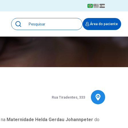
Unidades
Área do paciente
Qualidade e Segurança em saúde
 Moinhos
Eventos
Portal Pesquisa
Programa de Qualidade em Pesquisa
(ProQuali)
PROPESQ
PROADI-SUS
Centro de Pesquisa Clínica
MOVE ARO
Rua Tiradentes, 333
Pesquisa Hospital Moinhos de Vento
Núcleo de Apoio à Pesquisa (NAP)
Pronto Atendimento Digital
a na
Maternidade Helda Gerdau Johannpeter
do
Área Protegida