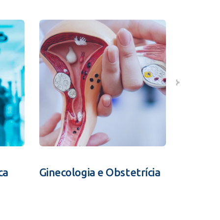
ca
Ginecologia e Obstetrícia
Fertili
Assistid