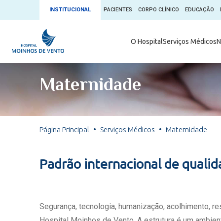
INSTITUCIONAL
PACIENTES
CORPO CLÍNICO
EDUCAÇÃO
Ambulatório 
O Hospital
Serviços Médicos
N
App + Moin
Serviços Médicos
Comitê de É
Maternidade
Conheça o 
Núcleos e Especialidades
Blog Saúde 
Convênios
Exames
Direitos e D
Página Principal
Serviços Médicos
Maternidade
Fale com o Moinhos
Direção Cor
Doação de 
Seu Médico
Padrão internacional de quali
Doação de 
Enfermage
Informações
Escritório d
Segurança, tecnologia, humanização, acolhimento, r
Escritório I
Hospital Moinhos de Vento. A estrutura é um ambient