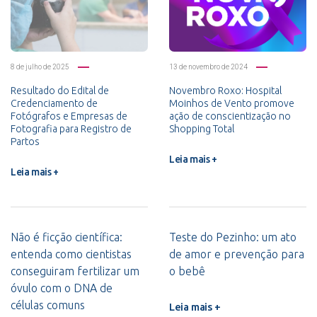
8 de julho de 2025
13 de novembro de 2024
Resultado do Edital de
Novembro Roxo: Hospital
Credenciamento de
Moinhos de Vento promove
Fotógrafos e Empresas de
ação de conscientização no
Fotografia para Registro de
Shopping Total
Partos
Leia mais +
Leia mais +
Não é ficção científica:
Teste do Pezinho: um ato
entenda como cientistas
de amor e prevenção para
conseguiram fertilizar um
o bebê
óvulo com o DNA de
células comuns
Leia mais +