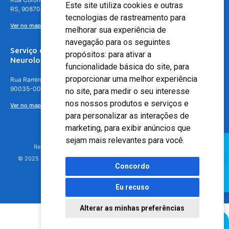
Este site utiliza cookies e outras
RS, 90870-016
tecnologias de rastreamento para
Ver no mapa
melhorar sua experiência de
navegação para os seguintes
Serviço de
propósitos:
para ativar a
Neurologia
funcionalidade básica do site
,
para
proporcionar uma melhor experiência
Rua Ramiro Barcelos, 630 – 5º andar – Floresta, Porto Alegre – RS,
90035-001
no site
,
para medir o seu interesse
nos nossos produtos e serviços e
Ver no mapa
para personalizar as interações de
marketing
,
para exibir anúncios que
sejam mais relevantes para você
.
Responsável Técnico: Dr. Luiz Antonio Nasi - CREMERS 11217
© 2025 - Hospital Moinhos de Vento - Registro Empresa (CRM-RS): 425
Concordo
Eu recuso
Alterar as minhas preferências
Agendamento Online