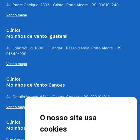
Av. Padre Cacique, 2893 – Cristal, Porto Alegre – RS, 90810-240
Ver no mapa
Clínica
Moinhos de Vento Iguatemi
Av. João Wallig, 1800 – 3º andar – Passo d'Areia, Porto Alegre – RS,
91349-900
Ver no mapa
Clínica
Moinhos de Vento Canoas
Av. Getúlio Vargas, 4841 – Centro, Canoas – RS, 92010-010
Ver no mapa
O nosso site usa
Clínica
cookies
Moinhos de Vento - Teresópolis
Rua Coronel Aparício Borges, 250 - 3º andar - Teresópolis, Porto Alegre -