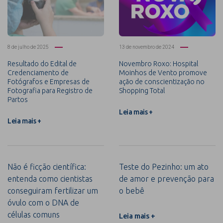
8 de julho de 2025
13 de novembro de 2024
Resultado do Edital de
Novembro Roxo: Hospital
Credenciamento de
Moinhos de Vento promove
Fotógrafos e Empresas de
ação de conscientização no
Fotografia para Registro de
Shopping Total
Partos
Leia mais +
Leia mais +
Não é ficção científica:
Teste do Pezinho: um ato
entenda como cientistas
de amor e prevenção para
conseguiram fertilizar um
o bebê
óvulo com o DNA de
células comuns
Leia mais +